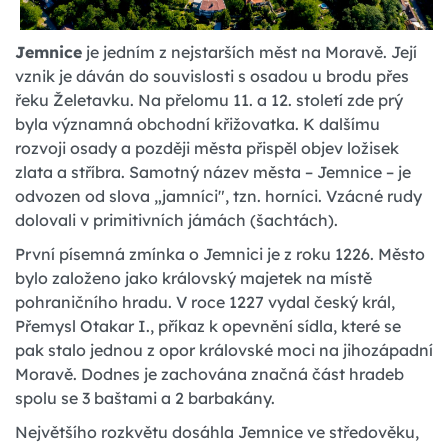
Jemnice
je jedním z nejstarších měst na Moravě. Její
vznik je dáván do souvislosti s osadou u brodu přes
řeku Želetavku. Na přelomu 11. a 12. století zde prý
byla významná obchodní křižovatka. K dalšímu
rozvoji osady a později města přispěl objev ložisek
zlata a stříbra. Samotný název města – Jemnice – je
odvozen od slova „jamníci", tzn. horníci. Vzácné rudy
dolovali v primitivních jámách (šachtách).
První písemná zmínka o Jemnici je z roku 1226. Město
bylo založeno jako královský majetek na místě
pohraničního hradu. V roce 1227 vydal český král,
Přemysl Otakar I., příkaz k opevnění sídla, které se
pak stalo jednou z opor královské moci na jihozápadní
Moravě. Dodnes je zachována značná část hradeb
spolu se 3 baštami a 2 barbakány.
Největšího rozkvětu dosáhla Jemnice ve středověku,