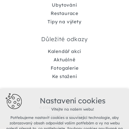
Ubytování
Restaurace
Tipy na výlety
Důležité odkazy
Kalendář akcí
Aktuálně
Fotogalerie
Ke stažení
Nastavení cookies
© 2026 Copyright TIC Jemnice
Vítejte na našem webu!
Created by xart.cz
Potřebujeme nastavit cookies a související technologie, aby
zobrazovaný obsah odpovídal vašim potřebám a vy na webu
nalezli přesně to, co potřebujete. Soubory cookies používané na