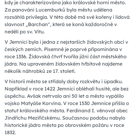
kdy je charakterizována jako královské horní město.
Za panování Lucemburků byla městu udělena
rozsáhlá privilegia. V této době má své kořeny i lidová
slavnost „Barchan", která se koná každoročně v
neděli po sv. Vítu.
V Jemnici byla i jedna z nejstarších židovských obcí v
českých zemích. Písemně je poprvé připomínána v
roce 1336. Židovská čtvrť tvořila jižní část městského
jádra. Na upraveném židovském hřbitově najdeme
několik náhrobků ze 17. století.
V historii města se střídaly doby rozkvětu i úpadku.
Například v roce 1422 Jemnici obléhali husité, ale bez
úspěchu. Avšak netrvalo ani 50 let a město vypálilo
vojsko Matyáše Korvína. V roce 1530 Jemnice přišla o
statut královského města. Ferdinand I. věnoval obec
Jindřichu Meziříčskému. Současnou podobu nabylo
historické jádro města po obrovském požáru v roce
1832.