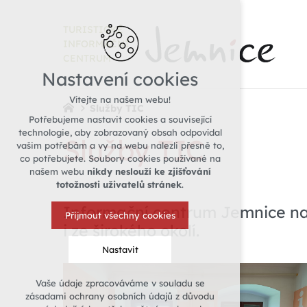
TURISTICKÉ
INFORMAČNÍ
CENTRUM
Nastavení cookies
Vítejte na našem webu!
Služby TIC
Potřebujeme nastavit cookies a související
technologie, aby zobrazovaný obsah odpovídal
Služby TIC
vašim potřebám a vy na webu nalezli přesně to,
co potřebujete. Soubory cookies používané na
našem webu
nikdy neslouží ke zjišťování
totožnosti uživatelů stránek
.
Informační centrum Jemnice nab
Přijmout všechny cookies
i ze širokého okolí.
Nastavit
Vaše údaje zpracováváme v souladu se
Technická cookies
zásadami ochrany osobních údajů z důvodu
nutná pro provozování webu