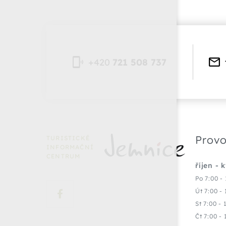
+420
721 508 737
Provo
TURISTICKÉ
INFORMAČNÍ
CENTRUM
říjen - 
Po 7:00 - 
Út 7:00 - 
St 7:00 - 
Čt 7:00 - 