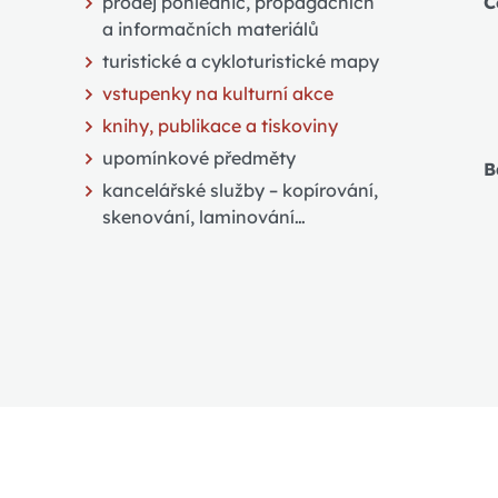
prodej pohlednic, propagačních
Č
a informačních materiálů
turistické a cykloturistické mapy
vstupenky na kulturní akce
knihy, publikace a tiskoviny
upomínkové předměty
B
kancelářské služby – kopírování,
skenování, laminování…