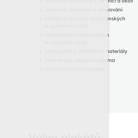
turistické informace o Jemnici a okolí
možnosti ubytování a stravování
přehled kulturních, společenských
a sportovních akcí
vyhledávání autobusových
a vlakových spojů
propagační a informační materiály
internet pro veřejnost zdarma
úschovna kol a zavazadel
Výlep plakátů