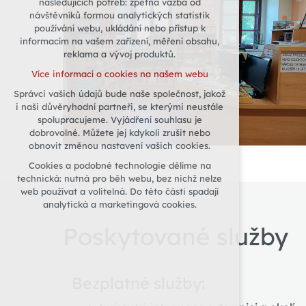
následujících potřeb: zpětná vazba od
návštěvníků formou analytických statistik
udržení kontextu stránek (session):
používání webu, ukládání nebo přístup k
případná přihlášení, volby jazyka, apod.
informacím na vašem zařízení, měření obsahu,
Volitelná cookies
reklama a vývoj produktů.
analytická pro anonymizované
Více informací o cookies na našem webu
vyhodnocení návštěvnosti
Správci vašich údajů bude naše společnost, jakož
marketingová cookies (Google)
i naši důvěryhodní partneři, se kterými neustále
Více informací o cookies na našem webu
spolupracujeme. Vyjádření souhlasu je
dobrovolné. Můžete jej kdykoli zrušit nebo
obnovit změnou nastavení vašich cookies.
Přijmout všechny cookies
Cookies a podobné technologie dělíme na
technická: nutná pro běh webu, bez nichž nelze
Odmítnout vše
web používat a volitelná. Do této části spadají
analytická a marketingová cookies.
Poskytované služby
Bezplatné služby: