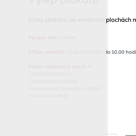
Výlep plakátů na vývěsních plochách m
Výlepní den:
čtvrtek
Příjem plakátů
: vždy do čtvrtka do 10.00 hod
Počet reklamních ploch
: 4
- ulice Velká brána
- autobusové nádraží
- autobusová zastávka v Podolí
- vlakové nádraží