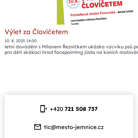
Výlet za Človíčetem
10. 8. 2025 14:00
letní dovádění s Milanem Řezníčkem ukázka výcviku psů p
pro děti skákací hrad facepainting jízda na koních malová
+420
721 508 737
tic@mesto-jemnice.cz