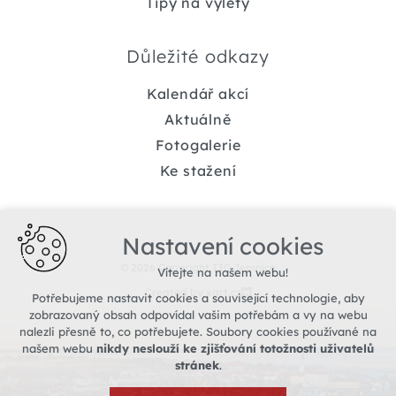
Tipy na výlety
Důležité odkazy
Kalendář akcí
Aktuálně
Fotogalerie
Ke stažení
Nastavení cookies
© 2026 Copyright TIC Jemnice
Vítejte na našem webu!
Created by xart.cz
Potřebujeme nastavit cookies a související technologie, aby
zobrazovaný obsah odpovídal vašim potřebám a vy na webu
nalezli přesně to, co potřebujete. Soubory cookies používané na
našem webu
nikdy neslouží ke zjišťování totožnosti uživatelů
stránek
.