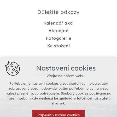
Důležité odkazy
Kalendář akcí
Aktuálně
Fotogalerie
Ke stažení
Nastavení cookies
© 2026 Copyright TIC Jemnice
Vítejte na našem webu!
Created by xart.cz
Potřebujeme nastavit cookies a související technologie, aby
zobrazovaný obsah odpovídal vašim potřebám a vy na webu
nalezli přesně to, co potřebujete. Soubory cookies používané na
našem webu
nikdy neslouží ke zjišťování totožnosti uživatelů
stránek
.
Přijmout všechny cookies