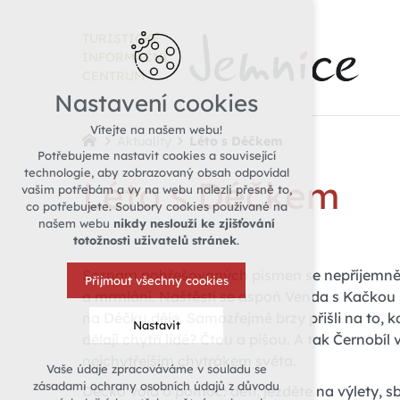
TURISTICKÉ
INFORMAČNÍ
CENTRUM
Nastavení cookies
Vítejte na našem webu!
Aktuality
Léto s Déčkem
Potřebujeme nastavit cookies a související
technologie, aby zobrazovaný obsah odpovídal
Léto s Déčkem
vašim potřebám a vy na webu nalezli přesně to,
co potřebujete. Soubory cookies používané na
našem webu
nikdy neslouží ke zjišťování
totožnosti uživatelů stránek
.
Seznam pohřešovaných písmen se nepříjemně ro
Přijmout všechny cookies
a mrmlání. Naštěstí se aspoň Venda s Kačkou 
na Déčku děje. Samozřejmě brzy přišli na to, kd
Nastavit
dělají chytří lidé? Čtou a píšou. A tak Černob
nejchytřejším chytrákem světa.
Vaše údaje zpracováváme v souladu se
Technická cookies
zásadami ochrany osobních údajů z důvodu
Déčko volá o pomoc: děti, jezděte na výlety, s
nutná pro provozování webu