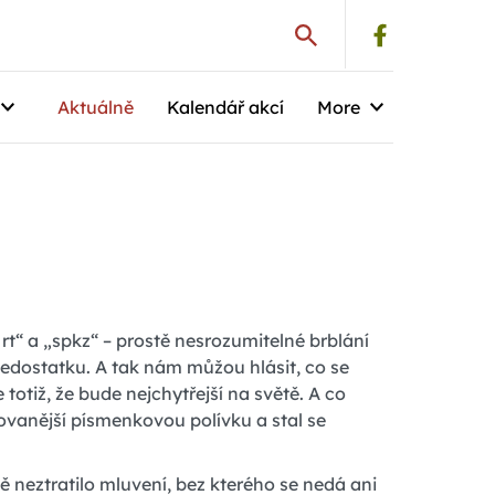
Aktuálně
Kalendář akcí
More
“ a „spkz“ – prostě nesrozumitelné brblání
edostatku. A tak nám můžou hlásit, co se
totiž, že bude nejchytřejší na světě. A co
rovanější písmenkovou polívku a stal se
ě neztratilo mluvení, bez kterého se nedá ani