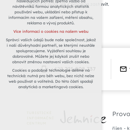
následujících potřeb: zpětná vazba od
domluvit plán, jak Černobíla zastavit.
návštěvníků formou analytických statistik
udržení kontextu stránek (session):
používání webu, ukládání nebo přístup k
případná přihlášení, volby jazyka, apod.
informacím na vašem zařízení, měření obsahu,
Volitelná cookies
reklama a vývoj produktů.
analytická pro anonymizované
Více informací o cookies na našem webu
vyhodnocení návštěvnosti
Správci vašich údajů bude naše společnost, jakož
marketingová cookies (Google)
i naši důvěryhodní partneři, se kterými neustále
Více informací o cookies na našem webu
spolupracujeme. Vyjádření souhlasu je
dobrovolné. Můžete jej kdykoli zrušit nebo
obnovit změnou nastavení vašich cookies.
Přijmout všechny cookies
+420
721 508 737
Cookies a podobné technologie dělíme na
technická: nutná pro běh webu, bez nichž nelze
Odmítnout vše
web používat a volitelná. Do této části spadají
analytická a marketingová cookies.
Provo
TURISTICKÉ
INFORMAČNÍ
CENTRUM
říjen - 