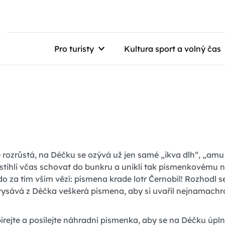
Pro turisty
Kultura sport a volný čas
zrůstá, na Déčku se ozývá už jen samé „ikva dlh“, „amu rt
stihli včas schovat do bunkru a unikli tak písmenkovému n
o za tím vším vězí: písmena krade lotr Černobíl! Rozhodl se 
íl vysává z Déčka veškerá písmena, aby si uvařil nejnamach
bírejte a posílejte náhradní písmenka, aby se na Déčku úpln