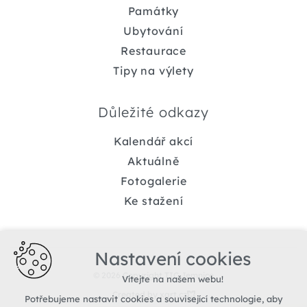
Památky
Ubytování
Restaurace
Tipy na výlety
Důležité odkazy
Kalendář akcí
Aktuálně
Fotogalerie
Ke stažení
Nastavení cookies
© 2026 Copyright TIC Jemnice
Vítejte na našem webu!
Created by xart.cz
Potřebujeme nastavit cookies a související technologie, aby