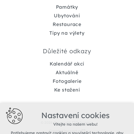
Památky
Ubytování
Restaurace
Tipy na výlety
Důležité odkazy
Kalendář akcí
Aktuálně
Fotogalerie
Ke stažení
Nastavení cookies
© 2026 Copyright TIC Jemnice
Vítejte na našem webu!
Created by xart.cz
Potřebujeme nastavit cookies a související technologie, aby