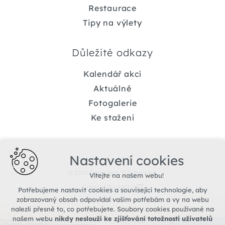
Restaurace
Tipy na výlety
Důležité odkazy
Kalendář akcí
Aktuálně
Fotogalerie
Ke stažení
Nastavení cookies
© 2026 Copyright TIC Jemnice
Vítejte na našem webu!
Created by xart.cz
Potřebujeme nastavit cookies a související technologie, aby
zobrazovaný obsah odpovídal vašim potřebám a vy na webu
nalezli přesně to, co potřebujete. Soubory cookies používané na
našem webu
nikdy neslouží ke zjišťování totožnosti uživatelů