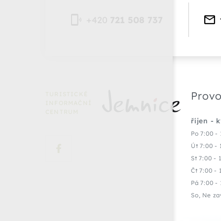
+420
721 508 737
Provo
TURISTICKÉ
INFORMAČNÍ
CENTRUM
říjen - 
Po 7:00 - 
Út 7:00 - 
St 7:00 - 
Čt 7:00 - 
Pá 7:00 - 
So, Ne za