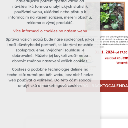
následujících potřeb: zpětná vazba od
návštěvníků formou analytických statistik
udržení kontextu stránek (session):
používání webu, ukládání nebo přístup k
případná přihlášení, volby jazyka, apod.
informacím na vašem zařízení, měření obsahu,
Volitelná cookies
reklama a vývoj produktů.
analytická pro anonymizované
Více informací o cookies na našem webu
vyhodnocení návštěvnosti
Správci vašich údajů bude naše společnost, jakož
marketingová cookies (Google)
i naši důvěryhodní partneři, se kterými neustále
Více informací o cookies na našem webu
spolupracujeme. Vyjádření souhlasu je
dobrovolné. Můžete jej kdykoli zrušit nebo
obnovit změnou nastavení vašich cookies.
Přijmout všechny cookies
Cookies a podobné technologie dělíme na
technická: nutná pro běh webu, bez nichž nelze
Odmítnout vše
web používat a volitelná. Do této části spadají
analytická a marketingová cookies.
CALENDAR.EVENTCONTROL.BACKTOCALEND