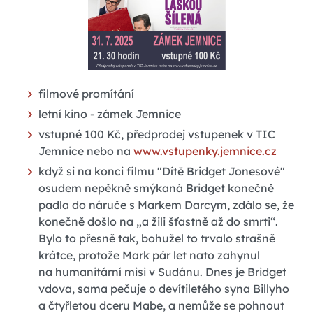
filmové promítání
letní kino - zámek Jemnice
vstupné 100 Kč, předprodej vstupenek v TIC
Jemnice nebo na
www.vstupenky.jemnice.cz
když si na konci filmu "Dítě Bridget Jonesové"
osudem nepěkně smýkaná Bridget konečně
padla do náruče s Markem Darcym, zdálo se, že
konečně došlo na „a žili šťastně až do smrti“.
Bylo to přesně tak, bohužel to trvalo strašně
krátce, protože Mark pár let nato zahynul
na humanitární misi v Sudánu. Dnes je Bridget
vdova, sama pečuje o devítiletého syna Billyho
a čtyřletou dceru Mabe, a nemůže se pohnout