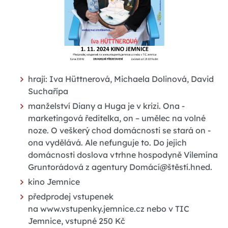
hrají: Iva Hüttnerová, Michaela Dolinová, David
Suchařípa
manželství Diany a Huga je v krizi. Ona -
marketingová ředitelka, on – umělec na volné
noze. O veškerý chod domácnosti se stará on -
ona vydělává. Ale nefunguje to. Do jejich
domácnosti doslova vtrhne hospodyně Vilemína
Gruntorádová z agentury Domácí@štěstí.hned.
kino Jemnice
předprodej vstupenek
na www.vstupenky.jemnice.cz nebo v TIC
Jemnice, vstupné 250 Kč