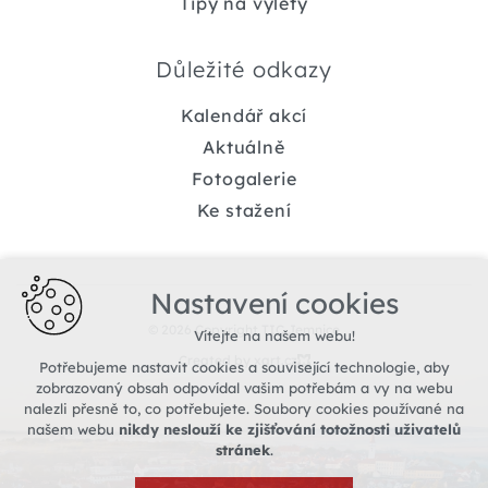
Tipy na výlety
Důležité odkazy
Kalendář akcí
Aktuálně
Fotogalerie
Ke stažení
Nastavení cookies
© 2026 Copyright TIC Jemnice
Vítejte na našem webu!
Created by xart.cz
Potřebujeme nastavit cookies a související technologie, aby
zobrazovaný obsah odpovídal vašim potřebám a vy na webu
nalezli přesně to, co potřebujete. Soubory cookies používané na
našem webu
nikdy neslouží ke zjišťování totožnosti uživatelů
stránek
.