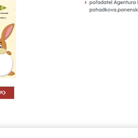
pořadatel Agentura F
pohadkova.panensk
AR