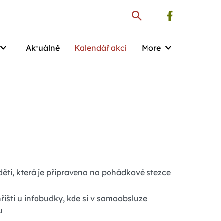
Aktuálně
Kalendář akcí
More
 děti, která je připravena na pohádkové stezce
hřišti u infobudky, kde si v samoobsluze
u