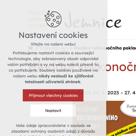
TURISTICKÉ
INFORMAČNÍ
CENTRUM
Nastavení cookies
Vítejte na našem webu!
Kalendář akcí
Hledání velikonočního pokl
Potřebujeme nastavit cookies a související
technologie, aby zobrazovaný obsah odpovídal
Hledání velikonoč
vašim potřebám a vy na webu nalezli přesně to,
co potřebujete. Soubory cookies používané na
našem webu
nikdy neslouží ke zjišťování
totožnosti uživatelů stránek
.
calendar.EventControl.date
12. 4. 2025
-
27. 
Přijmout všechny cookies
Nastavit
Vaše údaje zpracováváme v souladu se
Technická cookies
zásadami ochrany osobních údajů z důvodu
nutná pro provozování webu