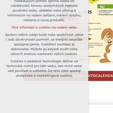
následujících potřeb: zpětná vazba od
návštěvníků formou analytických statistik
udržení kontextu stránek (session):
používání webu, ukládání nebo přístup k
případná přihlášení, volby jazyka, apod.
informacím na vašem zařízení, měření obsahu,
Volitelná cookies
reklama a vývoj produktů.
analytická pro anonymizované
Více informací o cookies na našem webu
vyhodnocení návštěvnosti
Správci vašich údajů bude naše společnost, jakož
marketingová cookies (Google)
i naši důvěryhodní partneři, se kterými neustále
Více informací o cookies na našem webu
spolupracujeme. Vyjádření souhlasu je
dobrovolné. Můžete jej kdykoli zrušit nebo
obnovit změnou nastavení vašich cookies.
Přijmout všechny cookies
Cookies a podobné technologie dělíme na
technická: nutná pro běh webu, bez nichž nelze
Odmítnout vše
web používat a volitelná. Do této části spadají
analytická a marketingová cookies.
CALENDAR.EVENTCONTROL.BACKTOCALEND