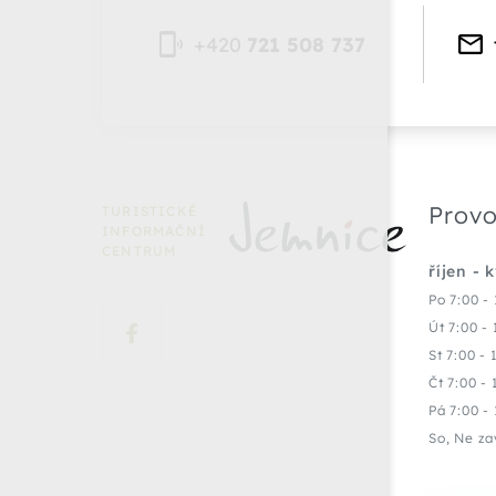
+420
721 508 737
Provo
TURISTICKÉ
INFORMAČNÍ
CENTRUM
říjen - 
Po 7:00 - 
Út 7:00 - 
St 7:00 - 
Čt 7:00 - 
Pá 7:00 - 
So, Ne za