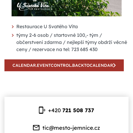
Restaurace U Svatého Víta
týmy 2-6 osob / startovné 100,- tým /
občerstvení zdarma / nejlepší týmy obdrží věcné
ceny / rezervace na tel: 723 685 430
CALENDAR.EVENTCONTROL.BACKTOCALENDAR
+420
721 508 737
tic@mesto-jemnice.cz