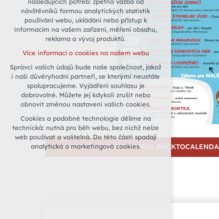
následujících potřeb: zpětná vazba od
návštěvníků formou analytických statistik
udržení kontextu stránek (session):
používání webu, ukládání nebo přístup k
případná přihlášení, volby jazyka, apod.
informacím na vašem zařízení, měření obsahu,
Volitelná cookies
reklama a vývoj produktů.
analytická pro anonymizované
Více informací o cookies na našem webu
vyhodnocení návštěvnosti
Správci vašich údajů bude naše společnost, jakož
marketingová cookies (Google)
i naši důvěryhodní partneři, se kterými neustále
Více informací o cookies na našem webu
spolupracujeme. Vyjádření souhlasu je
dobrovolné. Můžete jej kdykoli zrušit nebo
obnovit změnou nastavení vašich cookies.
Přijmout všechny cookies
Cookies a podobné technologie dělíme na
technická: nutná pro běh webu, bez nichž nelze
Odmítnout vše
web používat a volitelná. Do této části spadají
analytická a marketingová cookies.
CALENDAR.EVENTCONTROL.BACKTOCALEND