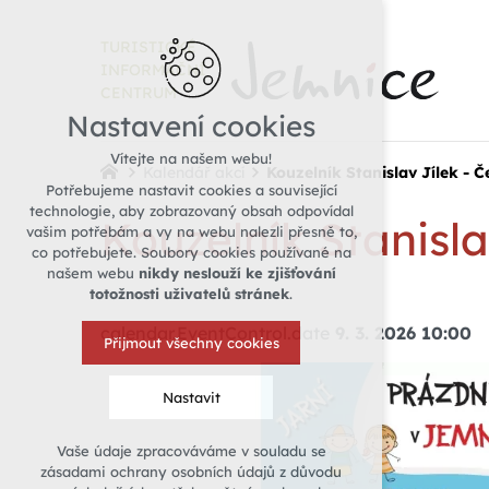
TURISTICKÉ
INFORMAČNÍ
CENTRUM
Nastavení cookies
Vítejte na našem webu!
Kalendář akcí
Kouzelník Stanislav Jílek - Č
Potřebujeme nastavit cookies a související
technologie, aby zobrazovaný obsah odpovídal
Kouzelník Stanisla
vašim potřebám a vy na webu nalezli přesně to,
co potřebujete. Soubory cookies používané na
našem webu
nikdy neslouží ke zjišťování
totožnosti uživatelů stránek
.
calendar.EventControl.date
9. 3. 2026 10:00
Přijmout všechny cookies
Nastavit
Vaše údaje zpracováváme v souladu se
Technická cookies
zásadami ochrany osobních údajů z důvodu
nutná pro provozování webu