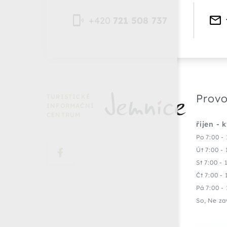
+420
721 508 737
Provo
TURISTICKÉ
INFORMAČNÍ
CENTRUM
říjen - 
Po 7:00 - 
Út 7:00 - 
St 7:00 - 
Čt 7:00 - 
Pá 7:00 - 
So, Ne za