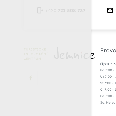
+420
721 508 737
Provo
TURISTICKÉ
INFORMAČNÍ
CENTRUM
říjen - 
Po 7:00 - 
Út 7:00 - 
St 7:00 - 
Čt 7:00 - 
Pá 7:00 - 
So, Ne za