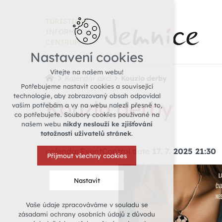
TURISTICKÉ
INFORMAČNÍ
CENTRUM
Nastavení cookies
Vítejte na našem webu!
Kalendář akcí
Kouzlo derby
Potřebujeme nastavit cookies a související
technologie, aby zobrazovaný obsah odpovídal
Kouzlo derby
vašim potřebám a vy na webu nalezli přesně to,
co potřebujete. Soubory cookies používané na
našem webu
nikdy neslouží ke zjišťování
totožnosti uživatelů stránek
.
calendar.EventControl.date
17. 7. 2025 21:30
Přijmout všechny cookies
Nastavit
Vaše údaje zpracováváme v souladu se
Technická cookies
zásadami ochrany osobních údajů z důvodu
nutná pro provozování webu