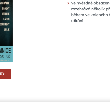
ve hvězdně obsazené
rozehrává několik př
během velkolepého f
utkání
AR