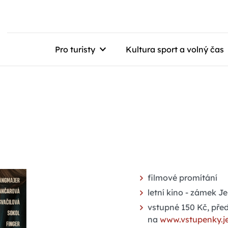
Pro turisty
Kultura sport a volný čas
filmové promítání
letní kino - zámek J
vstupné 150 Kč, pře
na
www.vstupenky.j