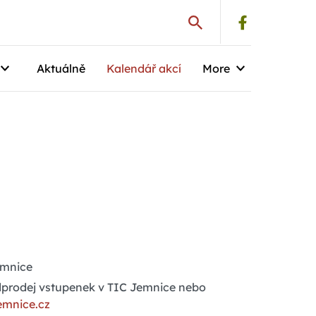
Aktuálně
Kalendář akcí
More
emnice
dprodej vstupenek v TIC Jemnice nebo
emnice.cz