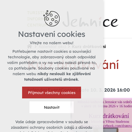
TURISTICKÉ
INFORMAČNÍ
CENTRUM
Nastavení cookies
Vítejte na našem webu!
Kalendář akcí
Kurz drátkování
Potřebujeme nastavit cookies a související
technologie, aby zobrazovaný obsah odpovídal
Kurz drátkování
vašim potřebám a vy na webu nalezli přesně to,
co potřebujete. Soubory cookies používané na
našem webu
nikdy neslouží ke zjišťování
totožnosti uživatelů stránek
.
calendar.EventControl.date
10. 3. 2026 16:00
Přijmout všechny cookies
Nastavit
Vaše údaje zpracováváme v souladu se
Technická cookies
zásadami ochrany osobních údajů z důvodu
nutná pro provozování webu