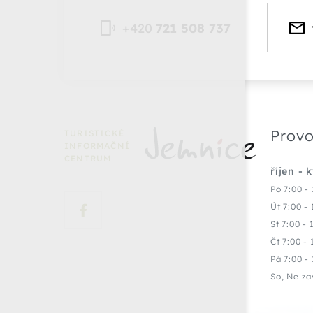
+420
721 508 737
Provo
TURISTICKÉ
INFORMAČNÍ
CENTRUM
říjen - 
Po 7:00 - 
Út 7:00 - 
St 7:00 - 
Čt 7:00 - 
Pá 7:00 - 
So, Ne za