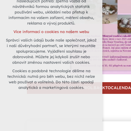
následujících potřeb: zpětná vazba od
návštěvníků formou analytických statistik
udržení kontextu stránek (session):
používání webu, ukládání nebo přístup k
případná přihlášení, volby jazyka, apod.
informacím na vašem zařízení, měření obsahu,
Volitelná cookies
reklama a vývoj produktů.
analytická pro anonymizované
Více informací o cookies na našem webu
vyhodnocení návštěvnosti
Správci vašich údajů bude naše společnost, jakož
marketingová cookies (Google)
i naši důvěryhodní partneři, se kterými neustále
Více informací o cookies na našem webu
spolupracujeme. Vyjádření souhlasu je
dobrovolné. Můžete jej kdykoli zrušit nebo
obnovit změnou nastavení vašich cookies.
Přijmout všechny cookies
Cookies a podobné technologie dělíme na
technická: nutná pro běh webu, bez nichž nelze
Odmítnout vše
web používat a volitelná. Do této části spadají
analytická a marketingová cookies.
CALENDAR.EVENTCONTROL.BACKTOCALEND