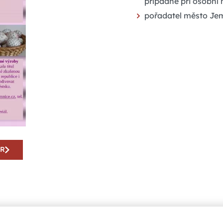
případně při osobní
pořadatel město Je
AR