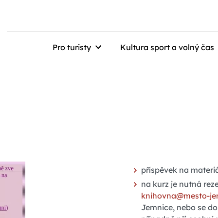
Pro turisty
Kultura sport a volný čas
příspěvek na materiá
na kurz je nutná rez
knihovna@mesto-je
Jemnice, nebo se dom