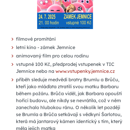
filmové promítání
letní kino - zámek Jemnice
animovaný film pro celou rodinu
vstupné 100 Kč, předprodej vstupenek v TIC
Jemnice nebo na
www.vstupenky.jemnice.cz
příběh sleduje medvědí bratry Brumlu a Brůču,
kteří jako mláďata ztratili svou matku Barbaru
během požáru. Brůča viděl, jak Barbara opouští
hořící budovu, ale nikdy se nevrátila, což v něm
zanechalo hlubokou ránu. O několik let později
se Brumla a Brůča setkávají s vědkyní Šarlotou,
která má jantarový kámen identický s tím, který
měla jejich matka