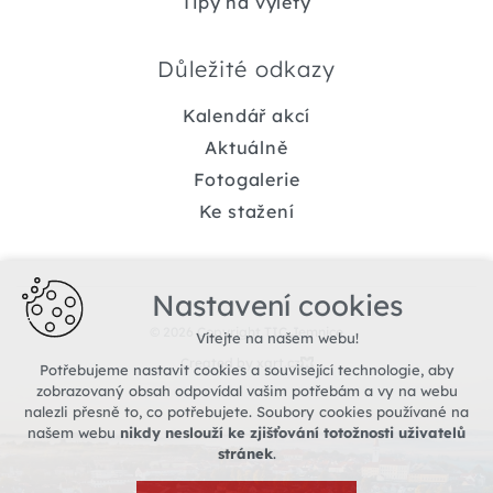
Tipy na výlety
Důležité odkazy
Kalendář akcí
Aktuálně
Fotogalerie
Ke stažení
Nastavení cookies
© 2026 Copyright TIC Jemnice
Vítejte na našem webu!
Created by xart.cz
Potřebujeme nastavit cookies a související technologie, aby
zobrazovaný obsah odpovídal vašim potřebám a vy na webu
nalezli přesně to, co potřebujete. Soubory cookies používané na
našem webu
nikdy neslouží ke zjišťování totožnosti uživatelů
stránek
.