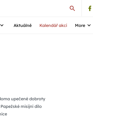
Aktuálně
Kalendář akcí
More
doma upečené dobroty
Papežské misijní dílo
nice