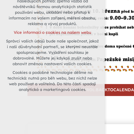
následujících potřeb: zpětná vazba od
návštěvníků formou analytických statistik
udržení kontextu stránek (session):
používání webu, ukládání nebo přístup k
případná přihlášení, volby jazyka, apod.
informacím na vašem zařízení, měření obsahu,
Volitelná cookies
reklama a vývoj produktů.
analytická pro anonymizované
Více informací o cookies na našem webu
vyhodnocení návštěvnosti
Správci vašich údajů bude naše společnost, jakož
marketingová cookies (Google)
i naši důvěryhodní partneři, se kterými neustále
Více informací o cookies na našem webu
spolupracujeme. Vyjádření souhlasu je
dobrovolné. Můžete jej kdykoli zrušit nebo
obnovit změnou nastavení vašich cookies.
Přijmout všechny cookies
Cookies a podobné technologie dělíme na
technická: nutná pro běh webu, bez nichž nelze
Odmítnout vše
web používat a volitelná. Do této části spadají
analytická a marketingová cookies.
CALENDAR.EVENTCONTROL.BACKTOCALEND