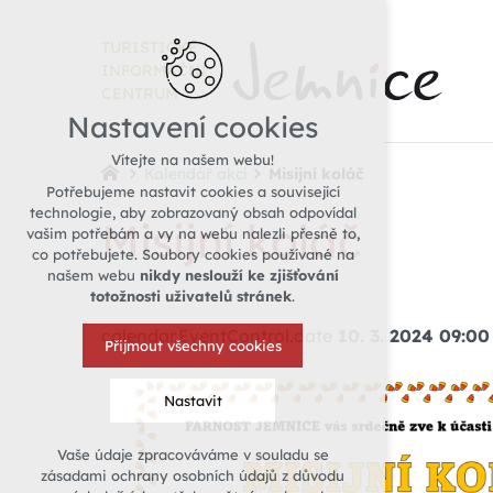
TURISTICKÉ
INFORMAČNÍ
CENTRUM
Nastavení cookies
Vítejte na našem webu!
Kalendář akcí
Misijní koláč
Potřebujeme nastavit cookies a související
technologie, aby zobrazovaný obsah odpovídal
Misijní koláč
vašim potřebám a vy na webu nalezli přesně to,
co potřebujete. Soubory cookies používané na
našem webu
nikdy neslouží ke zjišťování
totožnosti uživatelů stránek
.
calendar.EventControl.date
10. 3. 2024 09:00
Přijmout všechny cookies
Nastavit
Vaše údaje zpracováváme v souladu se
Technická cookies
zásadami ochrany osobních údajů z důvodu
nutná pro provozování webu