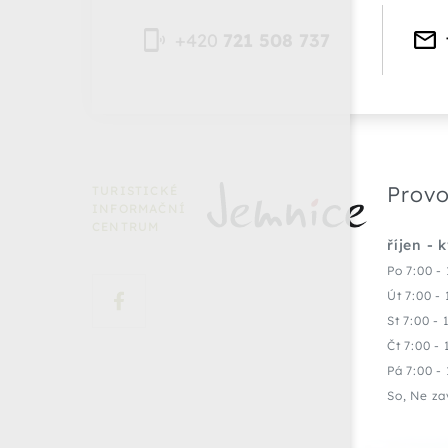
+420
721 508 737
Provo
TURISTICKÉ
INFORMAČNÍ
CENTRUM
říjen - 
Po 7:00 - 
Út 7:00 - 
St 7:00 - 
Čt 7:00 - 
Pá 7:00 - 
So, Ne za