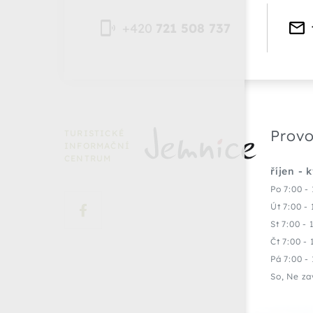
+420
721 508 737
Provo
TURISTICKÉ
INFORMAČNÍ
CENTRUM
říjen - 
Po 7:00 - 
Út 7:00 - 
St 7:00 - 
Čt 7:00 - 
Pá 7:00 - 
So, Ne za