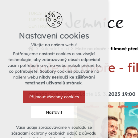
TURISTICKÉ
INFORMAČNÍ
CENTRUM
Nastavení cookies
Vítejte na našem webu!
Kalendář akcí
Moře na dvoře - filmové před
Potřebujeme nastavit cookies a související
technologie, aby zobrazovaný obsah odpovídal
Moře na dvoře - f
vašim potřebám a vy na webu nalezli přesně to,
co potřebujete. Soubory cookies používané na
našem webu
nikdy neslouží ke zjišťování
totožnosti uživatelů stránek
.
calendar.EventControl.date
13. 3. 2025 19:00
Přijmout všechny cookies
Nastavit
Vaše údaje zpracováváme v souladu se
Technická cookies
zásadami ochrany osobních údajů z důvodu
nutná pro provozování webu