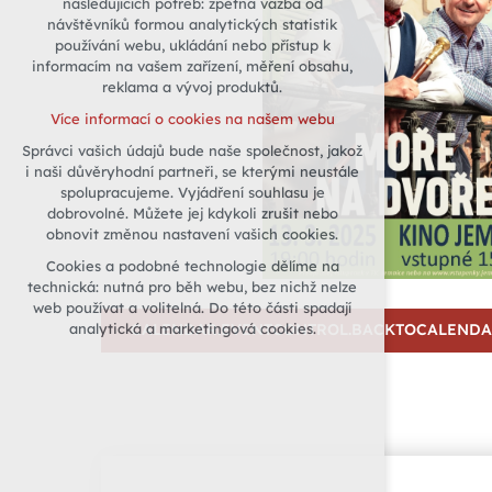
následujících potřeb: zpětná vazba od
návštěvníků formou analytických statistik
udržení kontextu stránek (session):
používání webu, ukládání nebo přístup k
případná přihlášení, volby jazyka, apod.
informacím na vašem zařízení, měření obsahu,
Volitelná cookies
reklama a vývoj produktů.
analytická pro anonymizované
Více informací o cookies na našem webu
vyhodnocení návštěvnosti
Správci vašich údajů bude naše společnost, jakož
marketingová cookies (Google)
i naši důvěryhodní partneři, se kterými neustále
Více informací o cookies na našem webu
spolupracujeme. Vyjádření souhlasu je
dobrovolné. Můžete jej kdykoli zrušit nebo
obnovit změnou nastavení vašich cookies.
Přijmout všechny cookies
Cookies a podobné technologie dělíme na
technická: nutná pro běh webu, bez nichž nelze
Odmítnout vše
web používat a volitelná. Do této části spadají
analytická a marketingová cookies.
CALENDAR.EVENTCONTROL.BACKTOCALEND