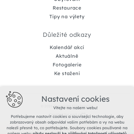
Restaurace
Tipy na výlety
Důležité odkazy
Kalendář akcí
Aktuálně
Fotogalerie
Ke stažení
Nastavení cookies
© 2026 Copyright TIC Jemnice
Vítejte na našem webu!
Created by xart.cz
Potřebujeme nastavit cookies a související technologie, aby
zobrazovaný obsah odpovídal vašim potřebám a vy na webu
nalezli přesně to, co potřebujete. Soubory cookies používané na
našem webu
nikdy neslouží ke zjišťování totožnosti uživatelů