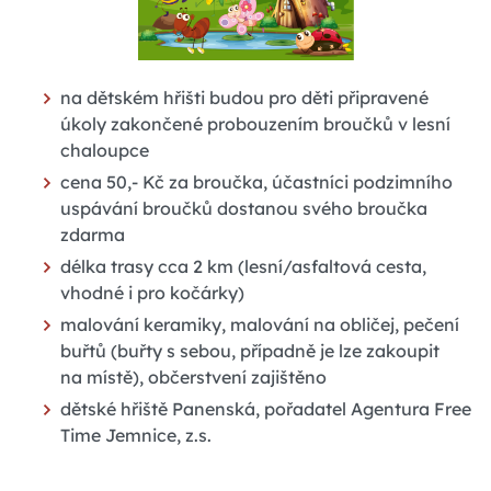
na dětském hřišti budou pro děti připravené
úkoly zakončené probouzením broučků v lesní
chaloupce
cena 50,- Kč za broučka, účastníci podzimního
uspávání broučků dostanou svého broučka
zdarma
délka trasy cca 2 km (lesní/asfaltová cesta,
vhodné i pro kočárky)
malování keramiky, malování na obličej, pečení
buřtů (buřty s sebou, případně je lze zakoupit
na místě), občerstvení zajištěno
dětské hřiště Panenská, pořadatel Agentura Free
Time Jemnice, z.s.