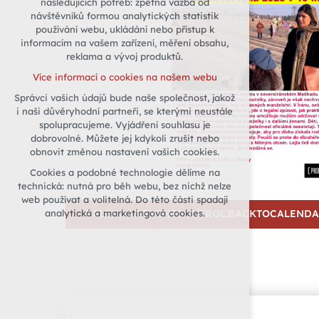
následujících potřeb: zpětná vazba od
návštěvníků formou analytických statistik
udržení kontextu stránek (session):
používání webu, ukládání nebo přístup k
případná přihlášení, volby jazyka, apod.
informacím na vašem zařízení, měření obsahu,
Volitelná cookies
reklama a vývoj produktů.
analytická pro anonymizované
Více informací o cookies na našem webu
vyhodnocení návštěvnosti
Správci vašich údajů bude naše společnost, jakož
marketingová cookies (Google)
i naši důvěryhodní partneři, se kterými neustále
Více informací o cookies na našem webu
spolupracujeme. Vyjádření souhlasu je
dobrovolné. Můžete jej kdykoli zrušit nebo
obnovit změnou nastavení vašich cookies.
Přijmout všechny cookies
Cookies a podobné technologie dělíme na
technická: nutná pro běh webu, bez nichž nelze
Odmítnout vše
web používat a volitelná. Do této části spadají
analytická a marketingová cookies.
CALENDAR.EVENTCONTROL.BACKTOCALEND