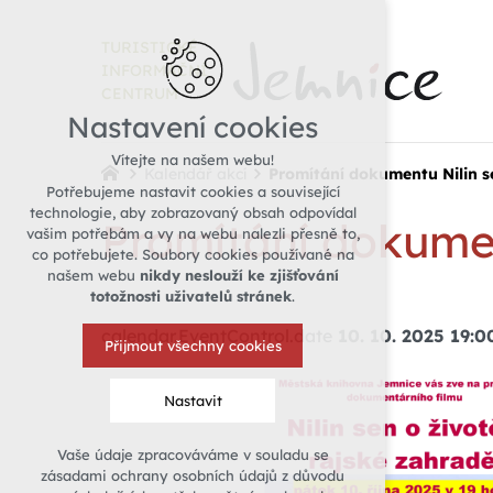
TURISTICKÉ
INFORMAČNÍ
CENTRUM
Nastavení cookies
Vítejte na našem webu!
Kalendář akcí
Promítání dokumentu Nilin se
Potřebujeme nastavit cookies a související
technologie, aby zobrazovaný obsah odpovídal
Promítání dokumen
vašim potřebám a vy na webu nalezli přesně to,
co potřebujete. Soubory cookies používané na
našem webu
nikdy neslouží ke zjišťování
totožnosti uživatelů stránek
.
calendar.EventControl.date
10. 10. 2025 19:0
Přijmout všechny cookies
Nastavit
Vaše údaje zpracováváme v souladu se
Technická cookies
zásadami ochrany osobních údajů z důvodu
nutná pro provozování webu