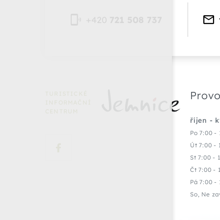
+420
721 508 737
Provo
TURISTICKÉ
INFORMAČNÍ
CENTRUM
říjen - 
Po 7:00 - 
Út 7:00 - 
St 7:00 - 
Čt 7:00 - 
Pá 7:00 - 
So, Ne za