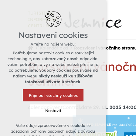
TURISTICKÉ
INFORMAČNÍ
CENTRUM
Nastavení cookies
Vítejte na našem webu!
Kalendář akcí
Rozsvícení vánočního stromu
Potřebujeme nastavit cookies a související
technologie, aby zobrazovaný obsah odpovídal
Rozsvícení vánočn
vašim potřebám a vy na webu nalezli přesně to,
co potřebujete. Soubory cookies používané na
Jemnici
našem webu
nikdy neslouží ke zjišťování
totožnosti uživatelů stránek
.
Přijmout všechny cookies
calendar.EventControl.date
29. 11. 2025 14:0
Nastavit
Vaše údaje zpracováváme v souladu se
Technická cookies
zásadami ochrany osobních údajů z důvodu
nutná pro provozování webu