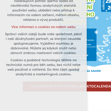
následujících potřeb: zpětná vazba od
návštěvníků formou analytických statistik
udržení kontextu stránek (session):
používání webu, ukládání nebo přístup k
případná přihlášení, volby jazyka, apod.
informacím na vašem zařízení, měření obsahu,
Volitelná cookies
reklama a vývoj produktů.
analytická pro anonymizované
Více informací o cookies na našem webu
vyhodnocení návštěvnosti
Správci vašich údajů bude naše společnost, jakož
marketingová cookies (Google)
i naši důvěryhodní partneři, se kterými neustále
Více informací o cookies na našem webu
spolupracujeme. Vyjádření souhlasu je
dobrovolné. Můžete jej kdykoli zrušit nebo
obnovit změnou nastavení vašich cookies.
Přijmout všechny cookies
Cookies a podobné technologie dělíme na
technická: nutná pro běh webu, bez nichž nelze
Odmítnout vše
web používat a volitelná. Do této části spadají
analytická a marketingová cookies.
CALENDAR.EVENTCONTROL.BACKTOCALEND