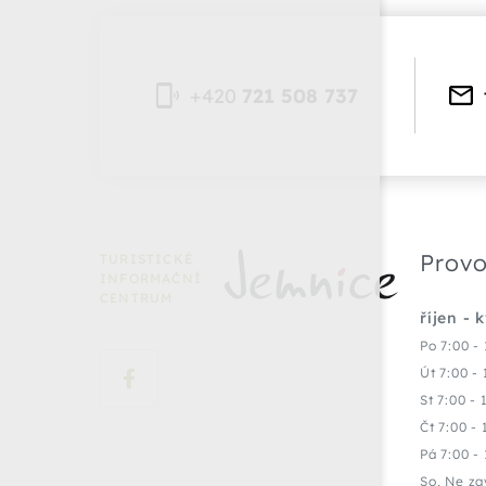
+420
721 508 737
Provo
TURISTICKÉ
INFORMAČNÍ
CENTRUM
říjen - 
Po 7:00 - 
Út 7:00 - 
St 7:00 - 
Čt 7:00 - 
Pá 7:00 - 
So, Ne za