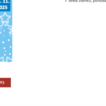
areál zámku, pořada
AR