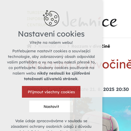
TURISTICKÉ
INFORMAČNÍ
CENTRUM
Nastavení cookies
Vítejte na našem webu!
Kalendář akcí
Rozzum v divočině
Potřebujeme nastavit cookies a související
technologie, aby zobrazovaný obsah odpovídal
Rozzum v divočin
vašim potřebám a vy na webu nalezli přesně to,
co potřebujete. Soubory cookies používané na
našem webu
nikdy neslouží ke zjišťování
totožnosti uživatelů stránek
.
calendar.EventControl.date
21. 8. 2025 20:30
Přijmout všechny cookies
Nastavit
Vaše údaje zpracováváme v souladu se
Technická cookies
zásadami ochrany osobních údajů z důvodu
nutná pro provozování webu