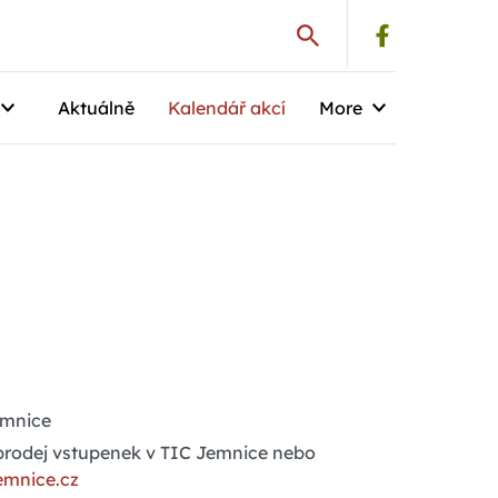
Aktuálně
Kalendář akcí
More
emnice
prodej vstupenek v TIC Jemnice nebo
emnice.cz