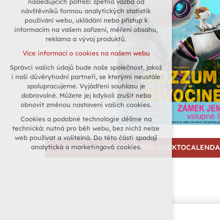
následujících potřeb: zpětná vazba od
návštěvníků formou analytických statistik
udržení kontextu stránek (session):
používání webu, ukládání nebo přístup k
případná přihlášení, volby jazyka, apod.
informacím na vašem zařízení, měření obsahu,
Volitelná cookies
reklama a vývoj produktů.
analytická pro anonymizované
Více informací o cookies na našem webu
vyhodnocení návštěvnosti
Správci vašich údajů bude naše společnost, jakož
marketingová cookies (Google)
i naši důvěryhodní partneři, se kterými neustále
Více informací o cookies na našem webu
spolupracujeme. Vyjádření souhlasu je
dobrovolné. Můžete jej kdykoli zrušit nebo
obnovit změnou nastavení vašich cookies.
Přijmout všechny cookies
Cookies a podobné technologie dělíme na
technická: nutná pro běh webu, bez nichž nelze
Odmítnout vše
web používat a volitelná. Do této části spadají
analytická a marketingová cookies.
CALENDAR.EVENTCONTROL.BACKTOCALEND