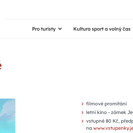
Pro turisty
Kultura sport a volný čas
ě
filmové promítání
letní kino - zámek J
vstupné 80 Kč, před
na
www.vstupenky.j