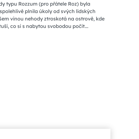
dy typu Rozzum (pro přátele Roz) byla
polehlivě plnila úkoly od svých lidských
šem vinou nehody ztroskotá na ostrově, kde
tuší, co si s nabytou svobodou počít...