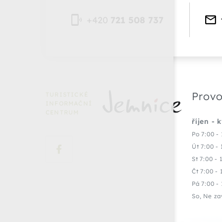
+420
721 508 737
Provo
TURISTICKÉ
INFORMAČNÍ
CENTRUM
říjen - 
Po 7:00 - 
Út 7:00 - 
St 7:00 - 
Čt 7:00 - 
Pá 7:00 - 
So, Ne za