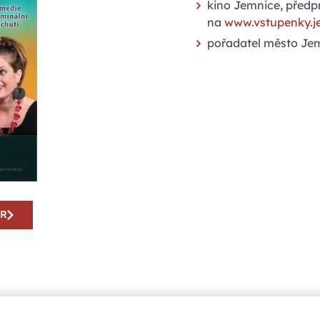
kino Jemnice, předp
na
www.vstupenky.j
pořadatel město Je
AR