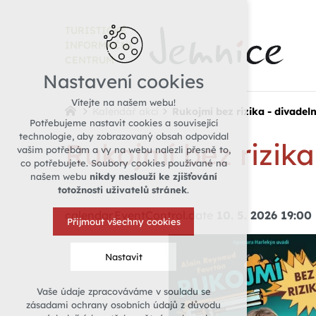
TURISTICKÉ
INFORMAČNÍ
CENTRUM
Nastavení cookies
Vítejte na našem webu!
Kalendář akcí
Rukojmí bez rizika - divadel
Potřebujeme nastavit cookies a související
technologie, aby zobrazovaný obsah odpovídal
Rukojmí bez rizika
vašim potřebám a vy na webu nalezli přesně to,
co potřebujete. Soubory cookies používané na
našem webu
nikdy neslouží ke zjišťování
totožnosti uživatelů stránek
.
calendar.EventControl.date
10. 5. 2026 19:00
Přijmout všechny cookies
Nastavit
Vaše údaje zpracováváme v souladu se
Technická cookies
zásadami ochrany osobních údajů z důvodu
nutná pro provozování webu