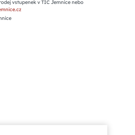
rodej vstupenek v TIC Jemnice nebo
emnice.cz
mnice