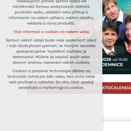
následujících potřeb: zpětná vazba od
návštěvníků formou analytických statistik
udržení kontextu stránek (session):
používání webu, ukládání nebo přístup k
případná přihlášení, volby jazyka, apod.
informacím na vašem zařízení, měření obsahu,
Volitelná cookies
reklama a vývoj produktů.
analytická pro anonymizované
Více informací o cookies na našem webu
vyhodnocení návštěvnosti
Správci vašich údajů bude naše společnost, jakož
marketingová cookies (Google)
i naši důvěryhodní partneři, se kterými neustále
Více informací o cookies na našem webu
spolupracujeme. Vyjádření souhlasu je
dobrovolné. Můžete jej kdykoli zrušit nebo
obnovit změnou nastavení vašich cookies.
Přijmout všechny cookies
Cookies a podobné technologie dělíme na
technická: nutná pro běh webu, bez nichž nelze
Odmítnout vše
web používat a volitelná. Do této části spadají
analytická a marketingová cookies.
CALENDAR.EVENTCONTROL.BACKTOCALEND