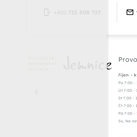
+420
721 508 737
Provo
TURISTICKÉ
INFORMAČNÍ
CENTRUM
říjen - 
Po 7:00 - 
Út 7:00 - 
St 7:00 - 
Čt 7:00 - 
Pá 7:00 - 
So, Ne za