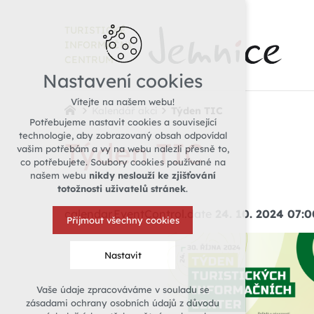
TURISTICKÉ
INFORMAČNÍ
CENTRUM
Nastavení cookies
Vítejte na našem webu!
Kalendář akcí
Týden TIC
Potřebujeme nastavit cookies a související
technologie, aby zobrazovaný obsah odpovídal
Týden TIC
vašim potřebám a vy na webu nalezli přesně to,
co potřebujete. Soubory cookies používané na
našem webu
nikdy neslouží ke zjišťování
totožnosti uživatelů stránek
.
calendar.EventControl.date
24. 10. 2024 07:0
Přijmout všechny cookies
Nastavit
Vaše údaje zpracováváme v souladu se
Technická cookies
zásadami ochrany osobních údajů z důvodu
nutná pro provozování webu