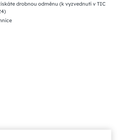
získáte drobnou odměnu (k vyzvednutí v TIC
24)
mnice