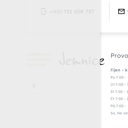
+420
721 508 737
Provo
TURISTICKÉ
INFORMAČNÍ
CENTRUM
říjen - 
Po 7:00 - 
Út 7:00 - 
St 7:00 - 
Čt 7:00 - 
Pá 7:00 - 
So, Ne za