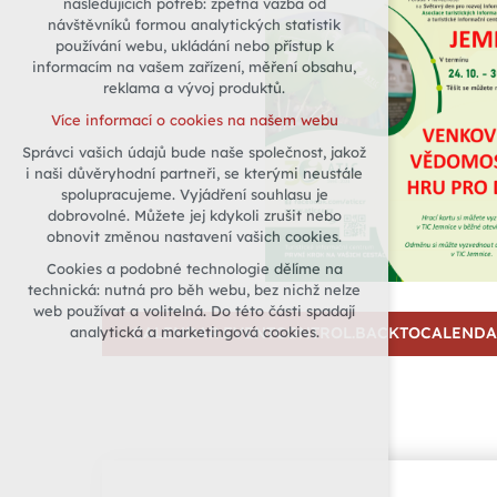
následujících potřeb: zpětná vazba od
návštěvníků formou analytických statistik
udržení kontextu stránek (session):
používání webu, ukládání nebo přístup k
případná přihlášení, volby jazyka, apod.
informacím na vašem zařízení, měření obsahu,
Volitelná cookies
reklama a vývoj produktů.
analytická pro anonymizované
Více informací o cookies na našem webu
vyhodnocení návštěvnosti
Správci vašich údajů bude naše společnost, jakož
marketingová cookies (Google)
i naši důvěryhodní partneři, se kterými neustále
Více informací o cookies na našem webu
spolupracujeme. Vyjádření souhlasu je
dobrovolné. Můžete jej kdykoli zrušit nebo
obnovit změnou nastavení vašich cookies.
Přijmout všechny cookies
Cookies a podobné technologie dělíme na
technická: nutná pro běh webu, bez nichž nelze
Odmítnout vše
web používat a volitelná. Do této části spadají
analytická a marketingová cookies.
CALENDAR.EVENTCONTROL.BACKTOCALEND