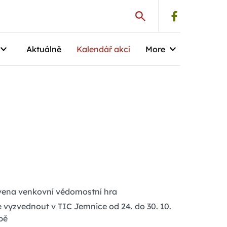
Aktuálně
Kalendář akcí
More
avena venkovní vědomostní hra
e vyzvednout v TIC Jemnice od 24. do 30. 10.
bě