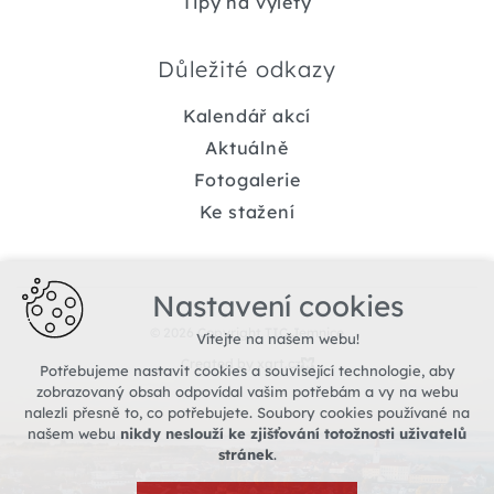
Tipy na výlety
Důležité odkazy
Kalendář akcí
Aktuálně
Fotogalerie
Ke stažení
Nastavení cookies
© 2026 Copyright TIC Jemnice
Vítejte na našem webu!
Created by xart.cz
Potřebujeme nastavit cookies a související technologie, aby
zobrazovaný obsah odpovídal vašim potřebám a vy na webu
nalezli přesně to, co potřebujete. Soubory cookies používané na
našem webu
nikdy neslouží ke zjišťování totožnosti uživatelů
stránek
.