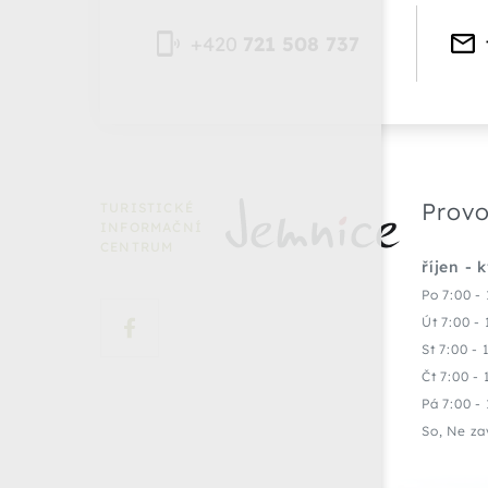
+420
721 508 737
Provo
TURISTICKÉ
INFORMAČNÍ
CENTRUM
říjen - 
Po 7:00 - 
Út 7:00 - 
St 7:00 - 
Čt 7:00 - 
Pá 7:00 - 
So, Ne za