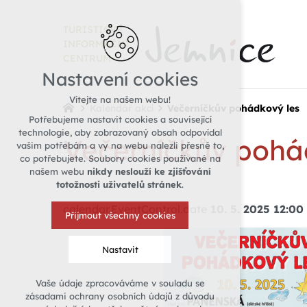
TURISTICKÉ
INFORMAČNÍ
CENTRUM
Nastavení cookies
Vítejte na našem webu!
Kalendář akcí
Večerníčkův pohádkový les
Potřebujeme nastavit cookies a související
technologie, aby zobrazovaný obsah odpovídal
Večerníčkův pohá
vašim potřebám a vy na webu nalezli přesně to,
co potřebujete. Soubory cookies používané na
našem webu
nikdy neslouží ke zjišťování
totožnosti uživatelů stránek
.
calendar.EventControl.date
10. 5. 2025 12:00
Přijmout všechny cookies
Nastavit
Vaše údaje zpracováváme v souladu se
Technická cookies
zásadami ochrany osobních údajů z důvodu
nutná pro provozování webu