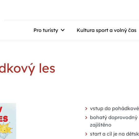
Pro turisty
Kultura sport a volný čas
dkový les
vstup do pohádkovéh
bohatý doprovodný p
zajištěno
start a cíl je na dět