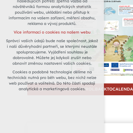
následujících potřeb: zpětná vazba od
návštěvníků formou analytických statistik
udržení kontextu stránek (session):
používání webu, ukládání nebo přístup k
případná přihlášení, volby jazyka, apod.
informacím na vašem zařízení, měření obsahu,
Volitelná cookies
reklama a vývoj produktů.
analytická pro anonymizované
Více informací o cookies na našem webu
vyhodnocení návštěvnosti
Správci vašich údajů bude naše společnost, jakož
marketingová cookies (Google)
i naši důvěryhodní partneři, se kterými neustále
Více informací o cookies na našem webu
spolupracujeme. Vyjádření souhlasu je
dobrovolné. Můžete jej kdykoli zrušit nebo
obnovit změnou nastavení vašich cookies.
Přijmout všechny cookies
Cookies a podobné technologie dělíme na
technická: nutná pro běh webu, bez nichž nelze
Odmítnout vše
web používat a volitelná. Do této části spadají
analytická a marketingová cookies.
CALENDAR.EVENTCONTROL.BACKTOCALEND