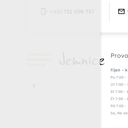
+420
721 508 737
Provo
TURISTICKÉ
INFORMAČNÍ
CENTRUM
říjen - 
Po 7:00 - 
Út 7:00 - 
St 7:00 - 
Čt 7:00 - 
Pá 7:00 - 
So, Ne za