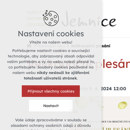
TURISTICKÉ
INFORMAČNÍ
CENTRUM
Nastavení cookies
Vítejte na našem webu!
Kalendář akcí
Velikonoční plesání
Potřebujeme nastavit cookies a související
technologie, aby zobrazovaný obsah odpovídal
Velikonoční plesán
vašim potřebám a vy na webu nalezli přesně to,
co potřebujete. Soubory cookies používané na
našem webu
nikdy neslouží ke zjišťování
totožnosti uživatelů stránek
.
calendar.EventControl.date
5. 4. 2024 12:00
Přijmout všechny cookies
Nastavit
Vaše údaje zpracováváme v souladu se
Technická cookies
zásadami ochrany osobních údajů z důvodu
nutná pro provozování webu