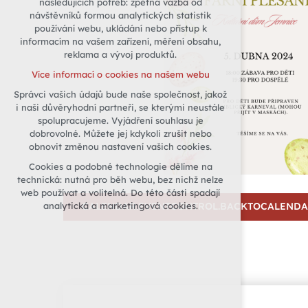
následujících potřeb: zpětná vazba od
návštěvníků formou analytických statistik
udržení kontextu stránek (session):
používání webu, ukládání nebo přístup k
případná přihlášení, volby jazyka, apod.
informacím na vašem zařízení, měření obsahu,
Volitelná cookies
reklama a vývoj produktů.
analytická pro anonymizované
Více informací o cookies na našem webu
vyhodnocení návštěvnosti
Správci vašich údajů bude naše společnost, jakož
marketingová cookies (Google)
i naši důvěryhodní partneři, se kterými neustále
Více informací o cookies na našem webu
spolupracujeme. Vyjádření souhlasu je
dobrovolné. Můžete jej kdykoli zrušit nebo
obnovit změnou nastavení vašich cookies.
Přijmout všechny cookies
Cookies a podobné technologie dělíme na
technická: nutná pro běh webu, bez nichž nelze
Odmítnout vše
web používat a volitelná. Do této části spadají
analytická a marketingová cookies.
CALENDAR.EVENTCONTROL.BACKTOCALEND