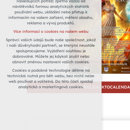
následujících potřeb: zpětná vazba od
návštěvníků formou analytických statistik
udržení kontextu stránek (session):
používání webu, ukládání nebo přístup k
případná přihlášení, volby jazyka, apod.
informacím na vašem zařízení, měření obsahu,
Volitelná cookies
reklama a vývoj produktů.
analytická pro anonymizované
Více informací o cookies na našem webu
vyhodnocení návštěvnosti
Správci vašich údajů bude naše společnost, jakož
marketingová cookies (Google)
i naši důvěryhodní partneři, se kterými neustále
Více informací o cookies na našem webu
spolupracujeme. Vyjádření souhlasu je
dobrovolné. Můžete jej kdykoli zrušit nebo
obnovit změnou nastavení vašich cookies.
Přijmout všechny cookies
Cookies a podobné technologie dělíme na
technická: nutná pro běh webu, bez nichž nelze
Odmítnout vše
web používat a volitelná. Do této části spadají
analytická a marketingová cookies.
CALENDAR.EVENTCONTROL.BACKTOCALEND