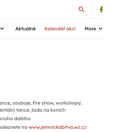
Aktuálně
Kalendář akcí
More
ance, souboje, fire show, workshopy,
ientální tance, jízda na koních
mnoho dalšího
naleznete na
www.jemnickabitva.wz.cz