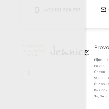
+420
721 508 737
Provo
TURISTICKÉ
INFORMAČNÍ
CENTRUM
říjen - 
Po 7:00 - 
Út 7:00 - 
St 7:00 - 
Čt 7:00 - 
Pá 7:00 - 
So, Ne za