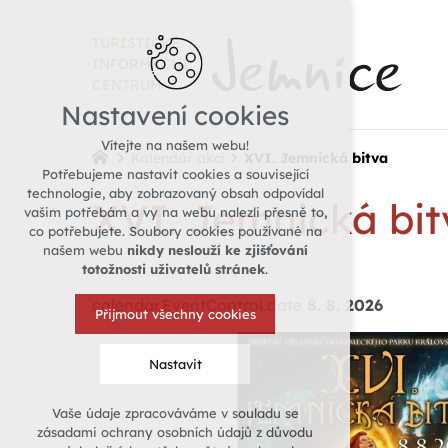
TURISTICKÉ
INFORMAČNÍ
CENTRUM
Nastavení cookies
Vítejte na našem webu!
Kalendář akcí
XVI. Jemnická bitva
Potřebujeme nastavit cookies a související
technologie, aby zobrazovaný obsah odpovídal
XVI. Jemnická bit
vašim potřebám a vy na webu nalezli přesně to,
co potřebujete. Soubory cookies používané na
našem webu
nikdy neslouží ke zjišťování
totožnosti uživatelů stránek
.
calendar.EventControl.date
8. 8. 2026
Přijmout všechny cookies
Nastavit
Vaše údaje zpracováváme v souladu se
Technická cookies
zásadami ochrany osobních údajů z důvodu
nutná pro provozování webu