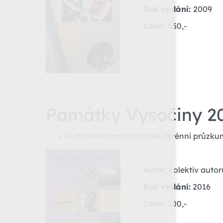
Rok vydání:
2009
Cena:
550,-
Památky Vysočiny 2
kulturněhistorické studie, terénní průz
Autor:
kolektiv autor
Rok vydání:
2016
Cena:
200,-