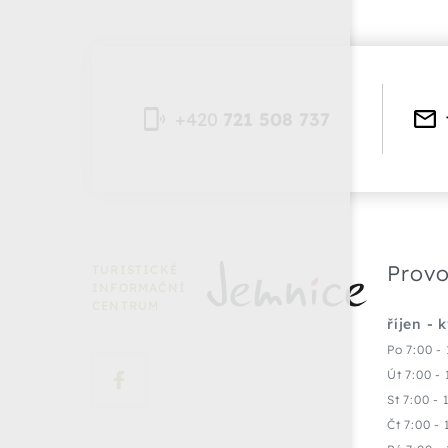
+420
721 508 737
Provo
TURISTICKÉ
INFORMAČNÍ
CENTRUM
říjen - 
Po 7:00 - 
Út 7:00 - 
St 7:00 - 
Čt 7:00 - 