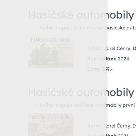
Hasičské automobily
kniha mapuje 25 let rozvoje hasičské au
Autor:
Karel Černý, 
Rok vydání:
2024
Cena:
339,-
Hasičské automobily 1.
kniha mapuje hasičské automobily první p
Autor:
Karel Černý, I