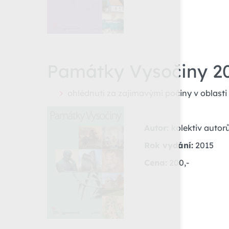
Památky Vysočiny 2
ohlédnutí za zajímavými počiny v oblast
Autor:
kolektiv autor
Rok vydání:
2015
Cena:
200,-