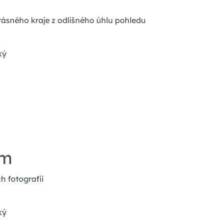
krásného kraje z odlišného úhlu pohledu
ký
em
ch fotografií
ký