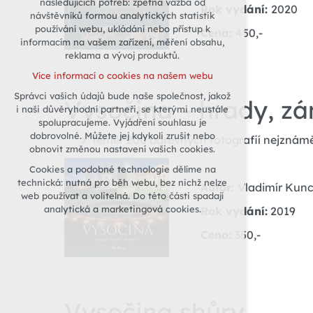
následujících potřeb: zpětná vazba od
Rok vydání:
2020
návštěvníků formou analytických statistik
udržení kontextu stránek (session):
používání webu, ukládání nebo přístup k
případná přihlášení, volby jazyka, apod.
Cena:
450,-
informacím na vašem zařízení, měření obsahu,
Volitelná cookies
reklama a vývoj produktů.
analytická pro anonymizované
Více informací o cookies na našem webu
vyhodnocení návštěvnosti
Správci vašich údajů bude naše společnost, jakož
marketingová cookies (Google)
Vysočina – hrady, z
i naši důvěryhodní partneři, se kterými neustále
Více informací o cookies na našem webu
spolupracujeme. Vyjádření souhlasu je
dobrovolné. Můžete jej kdykoli zrušit nebo
téměř 200 barevných fotografií nejznám
obnovit změnou nastavení vašich cookies.
Přijmout všechny cookies
Cookies a podobné technologie dělíme na
technická: nutná pro běh webu, bez nichž nelze
Autor:
Vladimír Kun
Odmítnout vše
web používat a volitelná. Do této části spadají
analytická a marketingová cookies.
Rok vydání:
2019
Cena:
350,-
Vysočina shůry