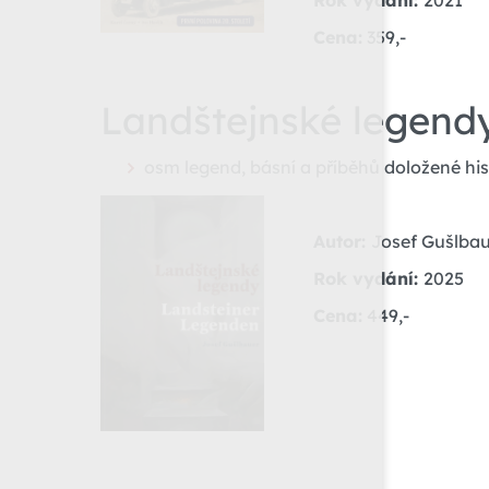
Rok vydání:
2021
Cena:
359,-
Landštejnské legend
osm legend, básní a příběhů doložené his
Autor:
Josef Gušlba
Rok vydání:
2025
Cena:
449,-