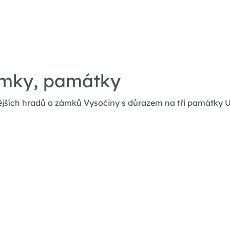
ámky, památky
ějších hradů a zámků Vysočiny s důrazem na tři památk
c