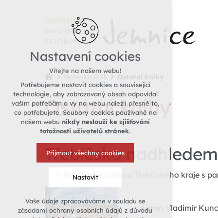
TURISTICKÉ
INFORMAČNÍ
CENTRUM
Nastavení cookies
Vítejte na našem webu!
Nabídka knih
Ostatní knihy
Potřebujeme nastavit cookies a související
technologie, aby zobrazovaný obsah odpovídal
Ostatní knihy
vašim potřebám a vy na webu nalezli přesně to,
co potřebujete. Soubory cookies používané na
našem webu
nikdy neslouží ke zjišťování
totožnosti uživatelů stránek
.
Třebíčsko nadhledem
Přijmout všechny cookies
fotografie z dronu Třebíčského kraje s
Nastavit
Vaše údaje zpracováváme v souladu se
Technická cookies
Autor:
Vladimír Kun
zásadami ochrany osobních údajů z důvodu
nutná pro provozování webu