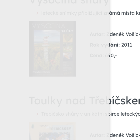
letecké snímky přibližující známá místa 
Autor:
Zdeněk Vošic
Rok vydání:
2011
Cena:
690,-
T
oulky nad Třebíčsk
Třebíčsko shůry v unikátní sbírce letecký
Autor:
Zdeněk Vošic