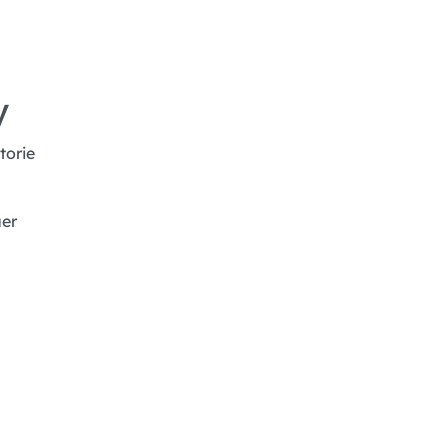
y
torie
uer