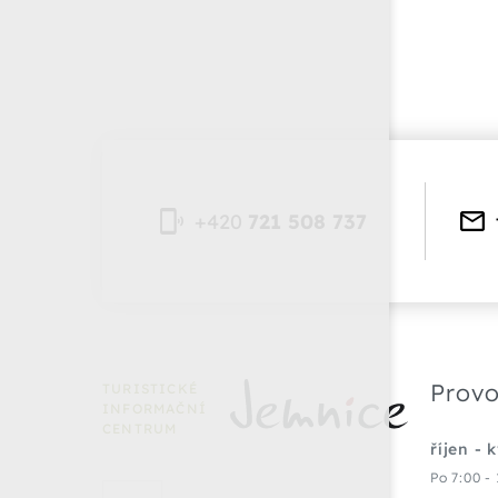
+420
721 508 737
Provo
TURISTICKÉ
INFORMAČNÍ
CENTRUM
říjen - 
Po 7:00 - 