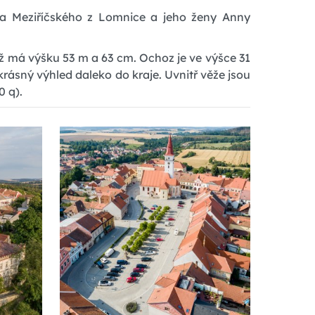
cha Meziříčského z Lomnice a jeho ženy Anny
ěž má výšku 53 m a 63 cm. Ochoz je ve výšce 31
rásný výhled daleko do kraje. Uvnitř věže jsou
0 q).