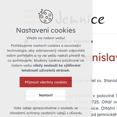
TURISTICKÉ
INFORMAČNÍ
CENTRUM
Nastavení cookies
Vítejte na našem webu!
Památky
Kostel sv. Stanislava
Potřebujeme nastavit cookies a související
technologie, aby zobrazovaný obsah odpovídal
Kostel sv. Stanisl
vašim potřebám a vy na webu nalezli přesně to,
co potřebujete. Soubory cookies používané na
našem webu
nikdy neslouží ke zjišťování
totožnosti uživatelů stránek
.
Hlavní dominantou města je kostel sv. Stanisla
Přijmout všechny cookies
silueta.
Kostel sv. Stanislava byl založen v polovině 1
Nastavit
Josefa, byla postavena v roce 1725. Oltář 
pocházejí též kazatelna a křtitelnice. Oltář
Vaše údaje zpracováváme v souladu se
Technická cookies
zásadami ochrany osobních údajů z důvodu
sochařské dílo – Kristus na kříži – od jemnick
nutná pro provozování webu