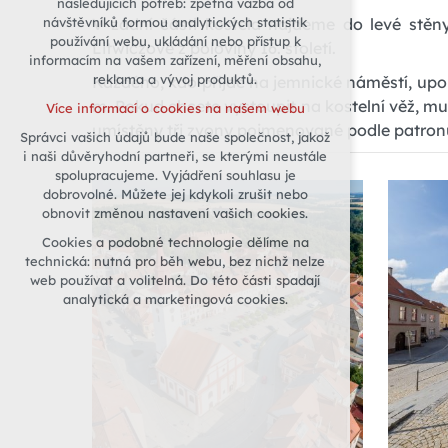
následujících potřeb: zpětná vazba od
V zadní části kostela najdeme do levé stěn
návštěvníků formou analytických statistik
udržení kontextu stránek (session):
používání webu, ukládání nebo přístup k
případná přihlášení, volby jazyka, apod.
Litwiczové z poloviny 16. století.
informacím na vašem zařízení, měření obsahu,
Volitelná cookies
reklama a vývoj produktů.
Každého, kdo přijde na jemnické náměstí, upou
analytická pro anonymizované
m. Pokud chcete vystoupit na kostelní věž, mu
Více informací o cookies na našem webu
vyhodnocení návštěvnosti
umístěny tři zvony pojmenované podle patronů j
Správci vašich údajů bude naše společnost, jakož
marketingová cookies (Google)
i naši důvěryhodní partneři, se kterými neustále
Více informací o cookies na našem webu
spolupracujeme. Vyjádření souhlasu je
dobrovolné. Můžete jej kdykoli zrušit nebo
obnovit změnou nastavení vašich cookies.
Přijmout všechny cookies
Cookies a podobné technologie dělíme na
technická: nutná pro běh webu, bez nichž nelze
Odmítnout vše
web používat a volitelná. Do této části spadají
analytická a marketingová cookies.