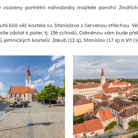
y vsazeny portrétní náhrobníky majitele panství Jindři
tá bílá věž kostela sv. Stanislava s červenou střechou. V
síte zdolat 6 pater, tj. 136 schodů. Odměnou vám bude přek
emnických kostelů: Jakub (12 q), Stanislav (17 q) a Vít (1