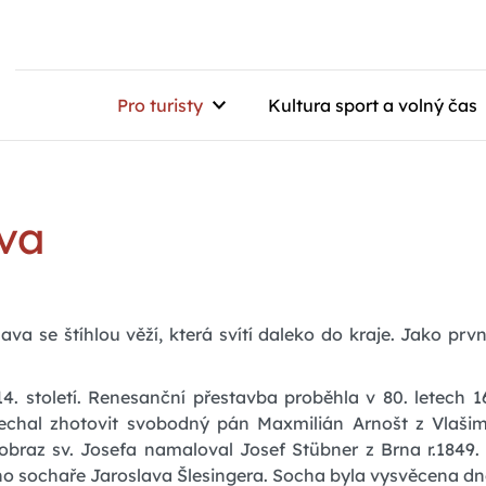
Pro turisty
Kultura sport a volný čas
ava
va se štíhlou věží, která svítí daleko do kraje. Jako první
4. století. Renesanční přestavba proběhla v 80. letech 16.
nechal zhotovit svobodný pán Maxmilián Arnošt z Vlašimi
ní obraz sv. Josefa namaloval Josef Stübner z Brna r.1849
ého sochaře Jaroslava Šlesingera. Socha byla vysvěcena dne