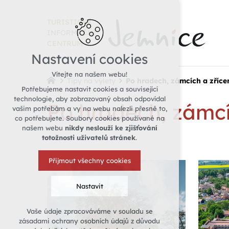
TURISTICKÉ
INFORMAČNÍ
CENTRUM
Nastavení cookies
Vítejte na našem webu!
Tipy na výlety
Po hradech, zámcích a zříce
Potřebujeme nastavit cookies a související
technologie, aby zobrazovaný obsah odpovídal
Po hradech, zámcí
vašim potřebám a vy na webu nalezli přesně to,
co potřebujete. Soubory cookies používané na
našem webu
nikdy neslouží ke zjišťování
totožnosti uživatelů stránek
.
Přijmout všechny cookies
Nastavit
Vaše údaje zpracováváme v souladu se
Technická cookies
zásadami ochrany osobních údajů z důvodu
nutná pro provozování webu