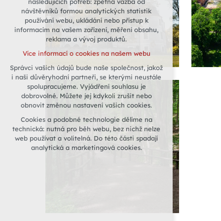
následujících potřeb: zpětná vazba od
návštěvníků formou analytických statistik
udržení kontextu stránek (session):
používání webu, ukládání nebo přístup k
případná přihlášení, volby jazyka, apod.
informacím na vašem zařízení, měření obsahu,
Volitelná cookies
reklama a vývoj produktů.
analytická pro anonymizované
Více informací o cookies na našem webu
vyhodnocení návštěvnosti
Správci vašich údajů bude naše společnost, jakož
marketingová cookies (Google)
i naši důvěryhodní partneři, se kterými neustále
Více informací o cookies na našem webu
spolupracujeme. Vyjádření souhlasu je
dobrovolné. Můžete jej kdykoli zrušit nebo
obnovit změnou nastavení vašich cookies.
Přijmout všechny cookies
Cookies a podobné technologie dělíme na
technická: nutná pro běh webu, bez nichž nelze
Odmítnout vše
web používat a volitelná. Do této části spadají
analytická a marketingová cookies.