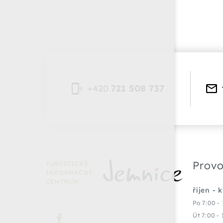
+420
721 508 737
Provo
TURISTICKÉ
INFORMAČNÍ
CENTRUM
říjen - 
Po 7:00 - 
Út 7:00 - 