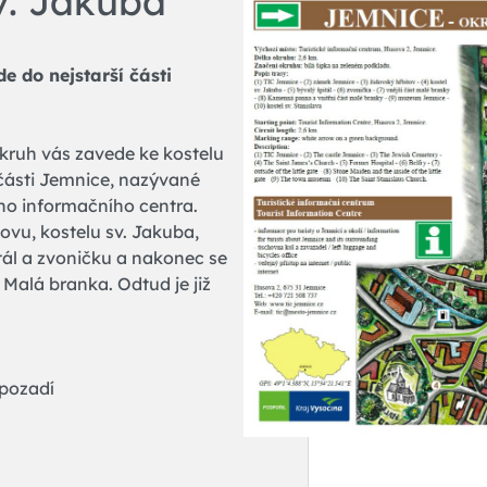
v. Jakuba
e do nejstarší části
okruh vás zavede ke kostelu
í části Jemnice, nazývané
ého informačního centra.
ovu, kostelu sv. Jakuba,
itál a zvoničku a nakonec se
 Malá branka. Odtud je již
 pozadí