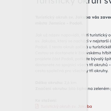
Turistický okruh s
Turistický okruh sv. Jakuba vás zaved
města Jemnice - Podolí.
Jak už název napovídá, třetí turistický 
sv. Jakuba, který se nachází v nejstarš
Podolí. I tento okruh začíná u turistick
Cestou se dostanete k židovskému hřbit
projdete část Podolí, potkáte bývalý šp
dostanete na spojnici všech tří okruhů –
cesta společná pro všechny tři okruhy.
Délka okruhu:
2,6 km
Značení okruhu
: bílá šipka na zeleném
Ke stažení:
Turistický okruh sv. Jakuba