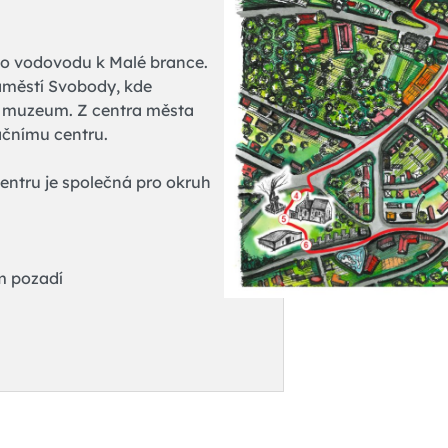
ho vodovodu k Malé brance.
áměstí Svobody, kde
ké muzeum. Z centra města
ačnímu centru.
entru je společná pro okruh
m pozadí