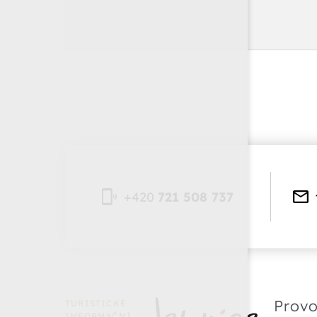
+420
721 508 737
Provo
TURISTICKÉ
INFORMAČNÍ