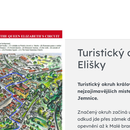
Turistický
Elišky
Turistický okruh král
nejzajímavějších mís
Jemnice.
Značený okruh začíná u
odkud jde přes zámek do
opevnění až k Malé bra