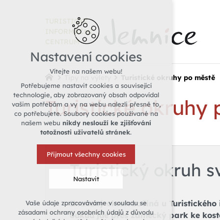
TURISTICKÉ
INFORMAČNÍ
CENTRUM
Nastavení cookies
Vítejte na našem webu!
Tipy na výlety
Turistické okruhy po městě
Potřebujeme nastavit cookies a související
technologie, aby zobrazovaný obsah odpovídal
Turistické okruhy
vašim potřebám a vy na webu nalezli přesně to,
co potřebujete. Soubory cookies používané na
našem webu
nikdy neslouží ke zjišťování
totožnosti uživatelů stránek
.
Přijmout všechny cookies
Turistický okruh sv
Nastavit
Značený okruh začíná u Turistického 
Vaše údaje zpracováváme v souladu se
Technická cookies
zásadami ochrany osobních údajů z důvodu
odkud jde přes zámecký park ke kost
nutná pro provozování webu