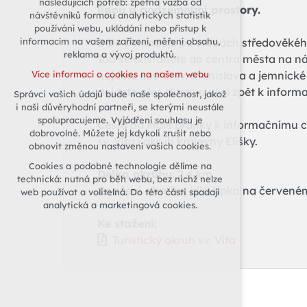
následujících potřeb: zpětná vazba od
lípou a podzemními prostory.
návštěvníků formou analytických statistik
udržení kontextu stránek (session):
používání webu, ukládání nebo přístup k
případná přihlášení, volby jazyka, apod.
Dále pokračuje po stopách středověké
informacím na vašem zařízení, měření obsahu,
Volitelná cookies
reklama a vývoj produktů.
Tou se dostanete do centra města na n
analytická pro anonymizované
najdete kostel sv. Stanislava a jemnic
Více informací o cookies na našem webu
vyhodnocení návštěvnosti
dojdete přes Husovu ulici zpět k inform
Správci vašich údajů bude naše společnost, jakož
marketingová cookies (Google)
i naši důvěryhodní partneři, se kterými neustále
Více informací o cookies na našem webu
spolupracujeme. Vyjádření souhlasu je
Cesta od Malé branky k informačnímu c
dobrovolné. Můžete jej kdykoli zrušit nebo
sv. Víta i okruh královny Elišky.
obnovit změnou nastavení vašich cookies.
Přijmout všechny cookies
Cookies a podobné technologie dělíme na
Délka okruhu:
2,4 km
technická: nutná pro běh webu, bez nichž nelze
Značení okruhu:
bílá šipka na červené
Odmítnout vše
web používat a volitelná. Do této části spadají
analytická a marketingová cookies.
Ke stažení:
Turistický okruh sv. Víta