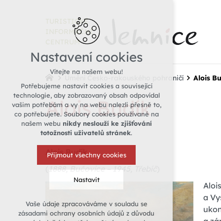
TURISTICKÉ
INFORMAČNÍ
CENTRUM
Nastavení cookies
Vítejte na našem webu!
Umění Česko-rakouského pohraničí
Alois B
Potřebujeme nastavit cookies a související
technologie, aby zobrazovaný obsah odpovídal
Alois Budík
vašim potřebám a vy na webu nalezli přesně to,
co potřebujete. Soubory cookies používané na
našem webu
nikdy neslouží ke zjišťování
totožnosti uživatelů stránek
.
Alois Budík
Přijmout všechny cookies
(
1888, Bučovice – 1945, Třebíč
)
Nastavit
Aloi
a Vy
Vaše údaje zpracováváme v souladu se
ukon
Technická cookies
zásadami ochrany osobních údajů z důvodu
nutná pro provozování webu