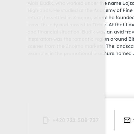
Alois Budík, who worked under the name Lojza
Highlands. He studied at the Academy of Fine Ar
return, he settled in Znojmo, where he founde
leave the city and moved to Třebíč. At that time,
and financial situation. Budík was an avid trave
inspiration was the romantic region around Bít
scenes from the Znojmo markets. The landscape 
example, in the promotional brochure named
+420
721 508 737