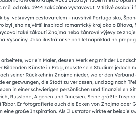
padomoravského kraje. Roku 1938 byl nucen město opustit a
c měl od roku 1944 zakázáno vystavovat. V tíživé osobní i f
k byl vášnivým cestovatelem – navštívil Portugalsko, Španělsk
to byl jeho největší inspirací romantický kraj okolo Bítova, 
ycoval také zákoutí Znojma nebo žánrové výjevy ze znojem
ina Vysočiny. Jako ilustrátor se podílel například na pro
 arbeitete, war ein Maler, dessen Werk eng mit der Land
er Bildenden Künste in Prag, musste sein Studium jedoch n
 nach seiner Rückkehr in Znojmo nieder, wo er den Verban
er gezwungen, die Stadt zu verlassen, und zog nach Třebíč
eben in einer schwierigen persönlichen und finanziellen Sit
eich, Russland, Algerien und Tunesien. Seine größte Inspi
i Tábor. Er fotografierte auch die Ecken von Znojmo ode
 eine große Inspiration. Als Illustrator wirkte er beispie