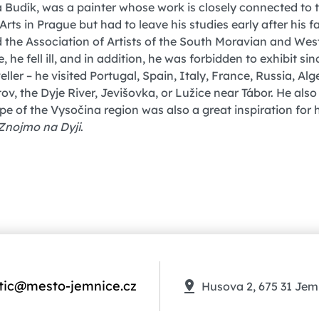
 Budík, was a painter whose work is closely connected to
ts in Prague but had to leave his studies early after his fat
d the Association of Artists of the South Moravian and Wes
 he fell ill, and in addition, he was forbidden to exhibit sin
ller – he visited Portugal, Spain, Italy, France, Russia, Alg
ov, the Dyje River, Jevišovka, or Lužice near Tábor. He als
of the Vysočina region was also a great inspiration for him
Znojmo na Dyji
.
tic@mesto-jemnice.cz
Husova 2, 675 31 Jem