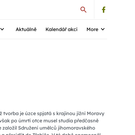
Aktuálně
Kalendář akcí
More
ž tvorba je úzce spjatá s krajinou jižní Moravy
však po úmrtí otce musel studia předčasně
e založil Sdružení umělců jihomoravského