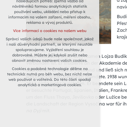
a zá
následujících potřeb: zpětná vazba od
naví
návštěvníků formou analytických statistik
udržení kontextu stránek (session):
používání webu, ukládání nebo přístup k
případná přihlášení, volby jazyka, apod.
Budí
informacím na vašem zařízení, měření obsahu,
Volitelná cookies
reklama a vývoj produktů.
Přes
analytická pro anonymizované
Zach
Více informací o cookies na našem webu
vyhodnocení návštěvnosti
kraj
Správci vašich údajů bude naše společnost, jakož
marketingová cookies (Google)
i naši důvěryhodní partneři, se kterými neustále
Více informací o cookies na našem webu
spolupracujeme. Vyjádření souhlasu je
dobrovolné. Můžete jej kdykoli zrušit nebo
Alois Budík, der unter dem Namen Lojza Budík
obnovit změnou nastavení vašich cookies.
verbunden ist. Er studierte an der Akademie d
Přijmout všechny cookies
Cookies a podobné technologie dělíme na
abbrechen. Er lebte in Russland und ließ sich
technická: nutná pro běh webu, bez nichž nelze
westmährischen Regionen gründete. 1938 wurde 
Odmítnout vše
web používat a volitelná. Do této části spadají
1944 nicht mehr ausstellen. Er beendete sein L
analytická a marketingová cookies.
er besuchte Portugal, Spanien, Italien, Frankr
um den Fluss Thaya, Jevišovka oder Lužice be
die Landschaft der Region Vysočina war für ihn
na Dyji
mit.