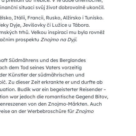
 přesídlit do Třebíče. V té době onemocněl,
inanční situaci svůj život dobrovolně ukončil.
o, Itálii, Francii, Rusko, Alžírsko i Tunisko.
řeky Dyje, Jevišovky či Lužice u Tábora.
ských trhů. Velkou inspirací mu byla rovněž
pagačním prospektu
Znojmo na Dyji.
schaft Südmährens und des Berglandes
ach dem Tod seines Vaters vorzeitig
d der Künstler der südmährischen und
. Zu dieser Zeit erkrankte er und durfte ab
uation. Budík war ein begeisterter Reisender –
ration war jedoch die romantische Gegend Bítov,
r Genreszenen von den Znojmo-Märkten. Auch
lsweise an der Werbebroschüre für
Znojmo