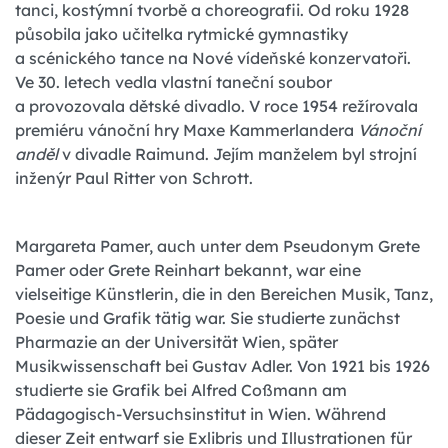
tanci, kostýmní tvorbě a choreografii. Od roku 1928
působila jako učitelka rytmické gymnastiky
a scénického tance na Nové vídeňské konzervatoři.
Ve 30. letech vedla vlastní taneční soubor
a provozovala dětské divadlo. V roce 1954 režírovala
premiéru vánoční hry Maxe Kammerlandera
Vánoční
anděl
v divadle Raimund. Jejím manželem byl strojní
inženýr Paul Ritter von Schrott.
Margareta Pamer, auch unter dem Pseudonym Grete
Pamer oder Grete Reinhart bekannt, war eine
vielseitige Künstlerin, die in den Bereichen Musik, Tanz,
Poesie und Grafik tätig war. Sie studierte zunächst
Pharmazie an der Universität Wien, später
Musikwissenschaft bei Gustav Adler. Von 1921 bis 1926
studierte sie Grafik bei Alfred Coßmann am
Pädagogisch-Versuchsinstitut in Wien. Während
dieser Zeit entwarf sie Exlibris und Illustrationen für