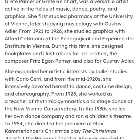
Grete Pamer or Grete Reinhart, was a versatile artist
active in the fields of music, dance, poetry, and
graphics. She first studied pharmacy at the University
of Vienna, later studying musicology with Gustav
Adler. From 1921 to 1926, she studied graphics with
Alfred Coßmann at the Pedagogical and Experimental
Institute in Vienna. During this time, she designed
bookplates and illustrations for her brother, the
composer Fritz Egon Pamer, and also for Gustav Adler.
She expanded her artistic interests by ballet studies
with Carlo Cerri, and from the mid-1920s, she
intensively devoted herself to dance, costume design,
and choreography. From 1928, she worked as
a teacher of rhythmic gymnastics and stage dance at
the New Vienna Conservatory. In the 1930s she led
her own dance company and ran a children's theatre.
In 1954, she directed the premiere of Max
Kammerlander's Christmas play
The Christmas
Angel
at the Raimund Theatre. She was married to