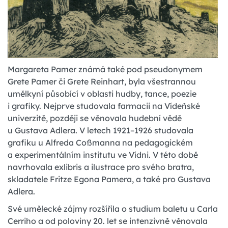
Margareta Pamer známá také pod pseudonymem
Grete Pamer či Grete Reinhart, byla všestrannou
umělkyní působící v oblasti hudby, tance, poezie
i grafiky. Nejprve studovala farmacii na Vídeňské
univerzitě, později se věnovala hudební vědě
u Gustava Adlera. V letech 1921–1926 studovala
grafiku u Alfreda Coßmanna na pedagogickém
a experimentálním institutu ve Vídni. V této době
navrhovala exlibris a ilustrace pro svého bratra,
skladatele Fritze Egona Pamera, a také pro Gustava
Adlera.
Své umělecké zájmy rozšířila o studium baletu u Carla
Cerriho a od poloviny 20. let se intenzivně věnovala