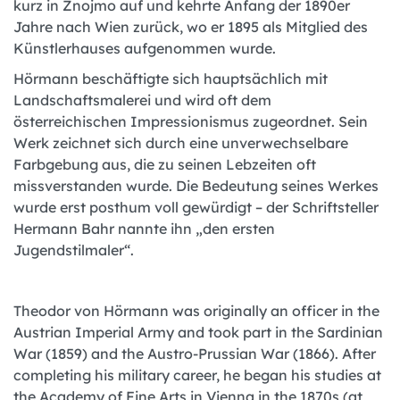
kurz in Znojmo auf und kehrte Anfang der 1890er
Jahre nach Wien zurück, wo er 1895 als Mitglied des
Künstlerhauses aufgenommen wurde.
Hörmann beschäftigte sich hauptsächlich mit
Landschaftsmalerei und wird oft dem
österreichischen Impressionismus zugeordnet. Sein
Werk zeichnet sich durch eine unverwechselbare
Farbgebung aus, die zu seinen Lebzeiten oft
missverstanden wurde. Die Bedeutung seines Werkes
wurde erst posthum voll gewürdigt – der Schriftsteller
Hermann Bahr nannte ihn „den ersten
Jugendstilmaler“.
Theodor von Hörmann was originally an officer in the
Austrian Imperial Army and took part in the Sardinian
War (1859) and the Austro-Prussian War (1866). After
completing his military career, he began his studies at
the Academy of Fine Arts in Vienna in the 1870s (at