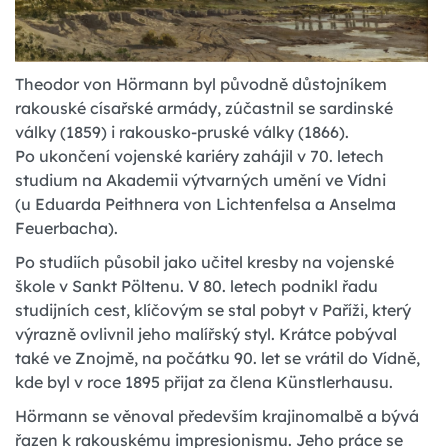
Theodor von Hörmann byl původně důstojníkem
rakouské císařské armády, zúčastnil se sardinské
války (1859) i rakousko-pruské války (1866).
Po ukončení vojenské kariéry zahájil v 70. letech
studium na Akademii výtvarných umění ve Vídni
(u Eduarda Peithnera von Lichtenfelsa a Anselma
Feuerbacha).
Po studiích působil jako učitel kresby na vojenské
škole v Sankt Pöltenu. V 80. letech podnikl řadu
studijních cest, klíčovým se stal pobyt v Paříži, který
výrazně ovlivnil jeho malířský styl. Krátce pobýval
také ve Znojmě, na počátku 90. let se vrátil do Vídně,
kde byl v roce 1895 přijat za člena Künstlerhausu.
Hörmann se věnoval především krajinomalbě a bývá
řazen k rakouskému impresionismu. Jeho práce se