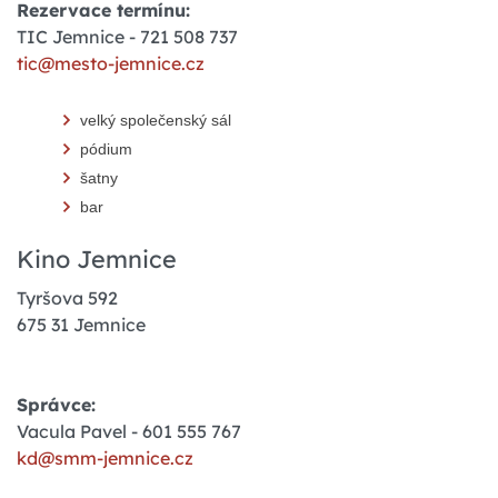
Rezervace termínu:
TIC Jemnice - 721 508 737
tic@mesto-jemnice.cz
velký společenský sál
pódium
šatny
bar
Kino Jemnice
Tyršova 592
675 31 Jemnice
Správce:
Vacula Pavel - 601 555 767
kd@smm-jemnice.cz