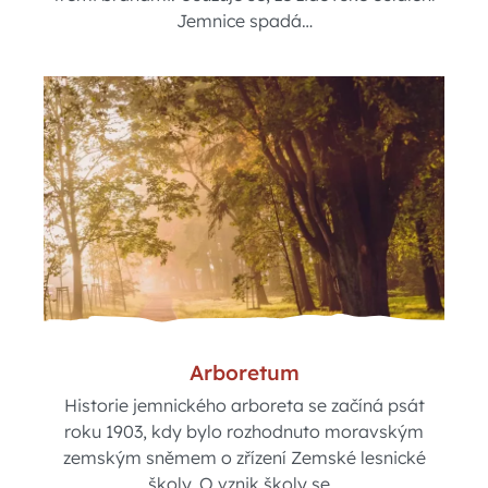
Jemnice spadá…
Arboretum
Historie jemnického arboreta se začíná psát
roku 1903, kdy bylo rozhodnuto moravským
zemským sněmem o zřízení Zemské lesnické
školy. O vznik školy se…