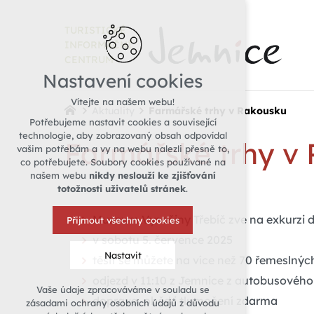
TURISTICKÉ
INFORMAČNÍ
CENTRUM
Nastavení cookies
Vítejte na našem webu!
Aktuality
Farmářské trhy v Rakousku
Potřebujeme nastavit cookies a související
technologie, aby zobrazovaný obsah odpovídal
Farmářské trhy v
vašim potřebám a vy na webu nalezli přesně to,
co potřebujete. Soubory cookies používané na
našem webu
nikdy neslouží ke zjišťování
totožnosti uživatelů stránek
.
Muzeum Vysočiny Třebíč zve na exkurz
Přijmout všechny cookies
v sobotu 5. července 2025
Nastavit
těšit se můžete na více než 70 řemeslný
odjezd v 11:10 z Jemnice z autobusového
Vaše údaje zpracováváme v souladu se
Technická cookies
doprava, oběd i tlumočení zdarma
zásadami ochrany osobních údajů z důvodu
nutná pro provozování webu