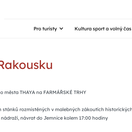
Pro turisty
Kultura sport a volný čas
 Rakousku
i do města THAYA na FARMÁŘSKÉ TRHY
ch stánků rozmístěných v malebných zákoutích historický
 nádraží, návrat do Jemnice kolem 17:00 hodiny