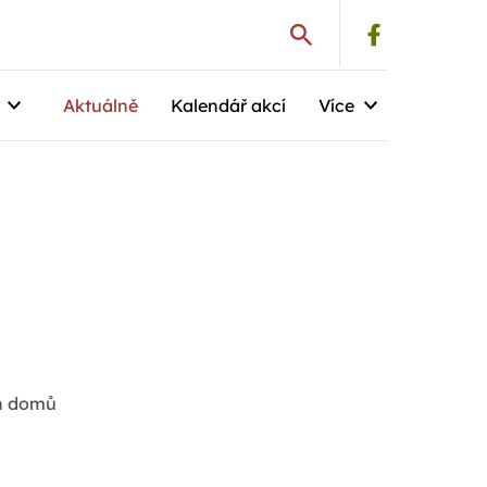
Aktuálně
Kalendář akcí
Více
ch domů