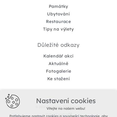
Památky
Ubytování
Restaurace
Tipy na výlety
Důležité odkazy
Kalendář akcí
Aktuálně
Fotogalerie
Ke stažení
Nastavení cookies
© 2026 Copyright TIC Jemnice
Vítejte na našem webu!
Vytvořil xart.cz
Potřebujeme nastavit cookies a související technologie, aby