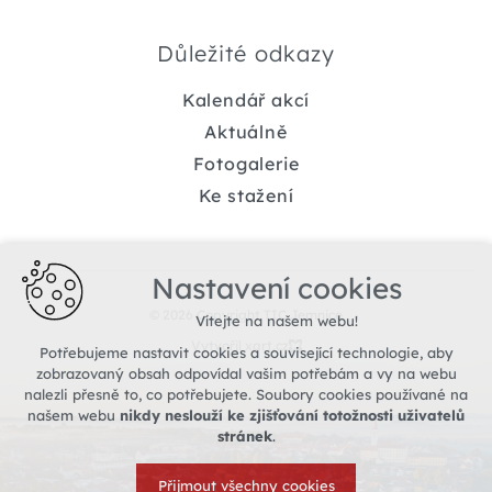
Důležité odkazy
Kalendář akcí
Aktuálně
Fotogalerie
Ke stažení
Nastavení cookies
© 2026 Copyright TIC Jemnice
Vítejte na našem webu!
Vytvořil xart.cz
Potřebujeme nastavit cookies a související technologie, aby
zobrazovaný obsah odpovídal vašim potřebám a vy na webu
nalezli přesně to, co potřebujete. Soubory cookies používané na
našem webu
nikdy neslouží ke zjišťování totožnosti uživatelů
stránek
.
Přijmout všechny cookies