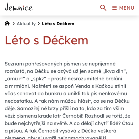
MENU
Aktuality
Léto s Déčkem
Léto s Déčkem
Seznam pohřešovaných písmen se nepříjemně
rozrůstá, na Déčku se ozývá už jen samé „ikva dlh“,
„amu rt“ a „spkz“ – prostě nesrozumitelné brblání
a mrmlání. Naštěstí se aspoň Venda s Kačkou stihli
včas schovat do bunkru a unikli tak písmenkovému
nedostatku. A tak nám můžou hlásit, co se na Déčku
děje. Samozřejmě brzy přišli na to, kdo za tím vším
vězí: písmena krade lotr Černobíl! Rozhodl se totiž, že
bude nejchytřejší na světě. A co dělají chytří lidé? Čtou
a píšou. A tak Černobíl vysává z Déčka veškerá
písmena, aby si uvařil nejnamachrovanější