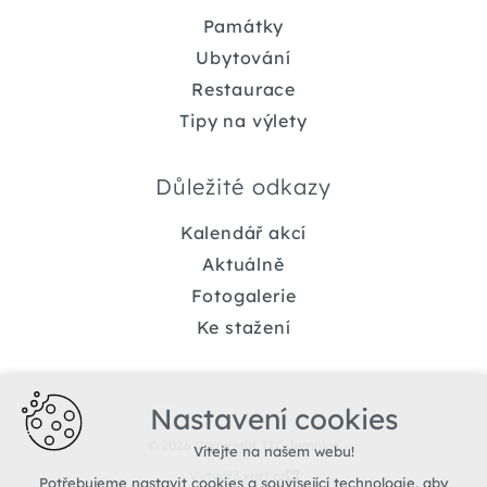
Památky
Ubytování
Restaurace
Tipy na výlety
Důležité odkazy
Kalendář akcí
Aktuálně
Fotogalerie
Ke stažení
Nastavení cookies
© 2026 Copyright TIC Jemnice
Vítejte na našem webu!
Vytvořil xart.cz
Potřebujeme nastavit cookies a související technologie, aby