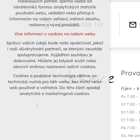
následujících potřeb: zpětná vazba od
návštěvníků formou analytických statistik
udržení kontextu stránek (session):
používání webu, ukládání nebo přístup k
případná přihlášení, volby jazyka, apod.
informacím na vašem zařízení, měření obsahu,
Volitelná cookies
+420
721 508 737
reklama a vývoj produktů.
analytická pro anonymizované
Více informací o cookies na našem webu
vyhodnocení návštěvnosti
Správci vašich údajů bude naše společnost, jakož
marketingová cookies (Google)
i naši důvěryhodní partneři, se kterými neustále
Více informací o cookies na našem webu
spolupracujeme. Vyjádření souhlasu je
dobrovolné. Můžete jej kdykoli zrušit nebo
obnovit změnou nastavení vašich cookies.
Přijmout všechny cookies
Provo
TURISTICKÉ
Cookies a podobné technologie dělíme na
INFORMAČNÍ
technická: nutná pro běh webu, bez nichž nelze
CENTRUM
Odmítnout vše
web používat a volitelná. Do této části spadají
říjen - 
analytická a marketingová cookies.
Po 7:00 - 
Út 7:00 - 
St 7:00 - 
Čt 7:00 - 
Pá 7:00 - 
So, Ne za