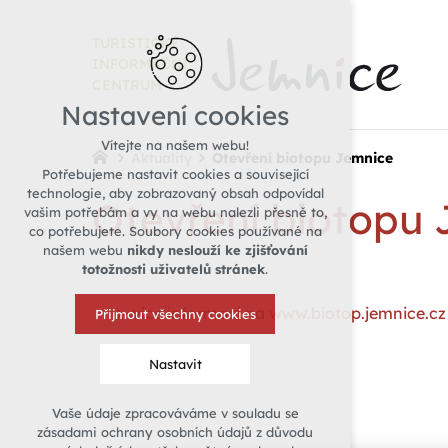
TURISTICKÉ
INFORMAČNÍ
CENTRUM
Nastavení cookies
Vítejte na našem webu!
Aktuality
Otevření biotopu Jemnice
Potřebujeme nastavit cookies a související
technologie, aby zobrazovaný obsah odpovídal
Otevření biotopu
vašim potřebám a vy na webu nalezli přesně to,
co potřebujete. Soubory cookies používané na
našem webu
nikdy neslouží ke zjišťování
totožnosti uživatelů stránek
.
více informací na
www.biotop.jemnice.cz
Přijmout všechny cookies
Nastavit
Vaše údaje zpracováváme v souladu se
Technická cookies
zásadami ochrany osobních údajů z důvodu
nutná pro provozování webu