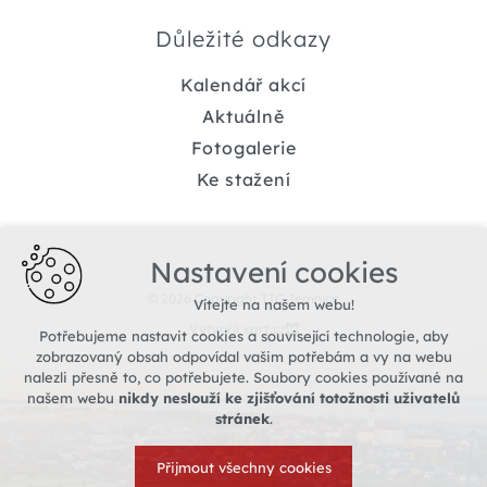
Důležité odkazy
Kalendář akcí
Aktuálně
Fotogalerie
Ke stažení
Nastavení cookies
© 2026 Copyright TIC Jemnice
Vítejte na našem webu!
Vytvořil xart.cz
Potřebujeme nastavit cookies a související technologie, aby
zobrazovaný obsah odpovídal vašim potřebám a vy na webu
nalezli přesně to, co potřebujete. Soubory cookies používané na
našem webu
nikdy neslouží ke zjišťování totožnosti uživatelů
stránek
.
Přijmout všechny cookies