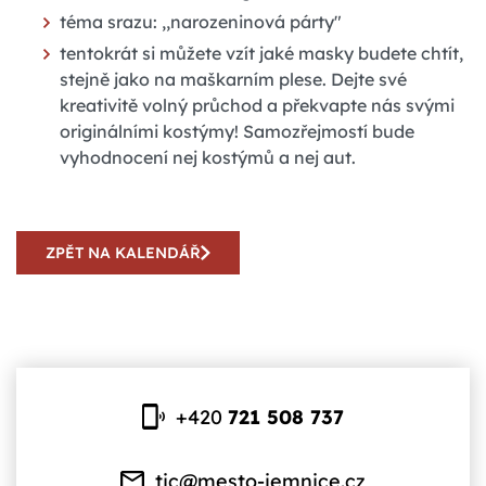
téma srazu: ,,narozeninová párty"
tentokrát si můžete vzít jaké masky budete chtít,
stejně jako na maškarním plese. Dejte své
kreativitě volný průchod a překvapte nás svými
originálními kostýmy! Samozřejmostí bude
vyhodnocení nej kostýmů a nej aut.
ZPĚT NA KALENDÁŘ
+420
721 508 737
tic@mesto-jemnice.cz