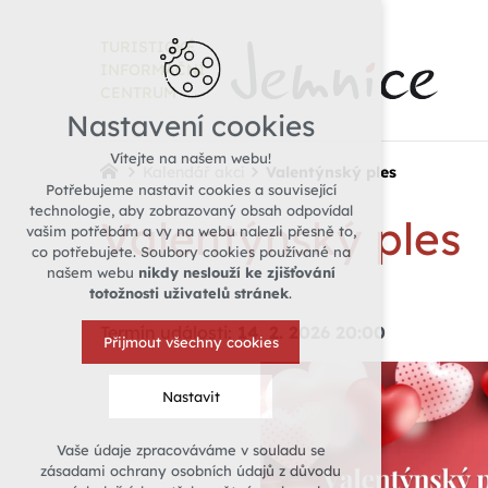
TURISTICKÉ
INFORMAČNÍ
CENTRUM
Nastavení cookies
Vítejte na našem webu!
Kalendář akcí
Valentýnský ples
Potřebujeme nastavit cookies a související
technologie, aby zobrazovaný obsah odpovídal
Valentýnský ples
vašim potřebám a vy na webu nalezli přesně to,
co potřebujete. Soubory cookies používané na
našem webu
nikdy neslouží ke zjišťování
totožnosti uživatelů stránek
.
Termín události:
14. 2. 2026 20:00
Přijmout všechny cookies
Nastavit
Vaše údaje zpracováváme v souladu se
Technická cookies
zásadami ochrany osobních údajů z důvodu
nutná pro provozování webu