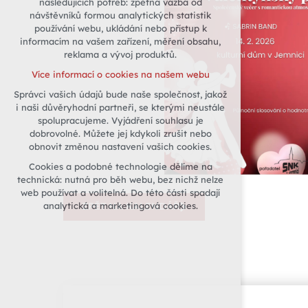
následujících potřeb: zpětná vazba od
návštěvníků formou analytických statistik
udržení kontextu stránek (session):
používání webu, ukládání nebo přístup k
případná přihlášení, volby jazyka, apod.
informacím na vašem zařízení, měření obsahu,
Volitelná cookies
reklama a vývoj produktů.
analytická pro anonymizované
Více informací o cookies na našem webu
vyhodnocení návštěvnosti
Správci vašich údajů bude naše společnost, jakož
marketingová cookies (Google)
i naši důvěryhodní partneři, se kterými neustále
Více informací o cookies na našem webu
spolupracujeme. Vyjádření souhlasu je
dobrovolné. Můžete jej kdykoli zrušit nebo
obnovit změnou nastavení vašich cookies.
Přijmout všechny cookies
Cookies a podobné technologie dělíme na
technická: nutná pro běh webu, bez nichž nelze
Odmítnout vše
web používat a volitelná. Do této části spadají
analytická a marketingová cookies.
ZPĚT NA KALENDÁŘ