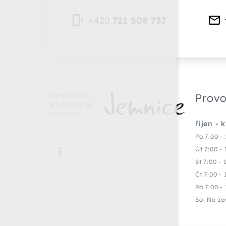
+420
721 508 737
Provo
TURISTICKÉ
INFORMAČNÍ
CENTRUM
říjen - 
Po 7:00 - 
Út 7:00 - 
St 7:00 - 
Čt 7:00 - 
Pá 7:00 - 
So, Ne za