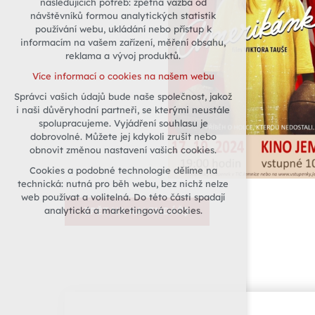
následujících potřeb: zpětná vazba od
návštěvníků formou analytických statistik
udržení kontextu stránek (session):
používání webu, ukládání nebo přístup k
případná přihlášení, volby jazyka, apod.
informacím na vašem zařízení, měření obsahu,
Volitelná cookies
reklama a vývoj produktů.
analytická pro anonymizované
Více informací o cookies na našem webu
vyhodnocení návštěvnosti
Správci vašich údajů bude naše společnost, jakož
marketingová cookies (Google)
i naši důvěryhodní partneři, se kterými neustále
Více informací o cookies na našem webu
spolupracujeme. Vyjádření souhlasu je
dobrovolné. Můžete jej kdykoli zrušit nebo
obnovit změnou nastavení vašich cookies.
Přijmout všechny cookies
Cookies a podobné technologie dělíme na
technická: nutná pro běh webu, bez nichž nelze
Odmítnout vše
web používat a volitelná. Do této části spadají
analytická a marketingová cookies.
ZPĚT NA KALENDÁŘ