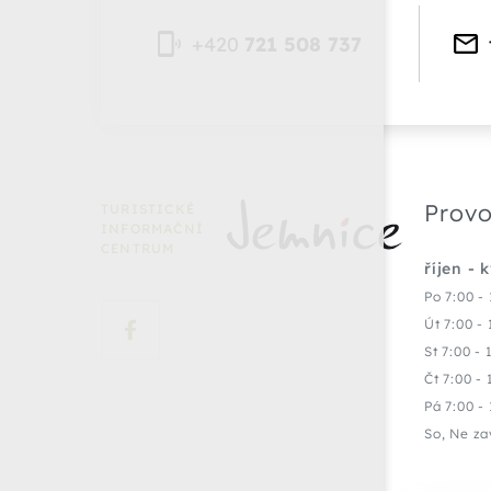
+420
721 508 737
Provo
TURISTICKÉ
INFORMAČNÍ
CENTRUM
říjen - 
Po 7:00 - 
Út 7:00 - 
St 7:00 - 
Čt 7:00 - 
Pá 7:00 - 
So, Ne za