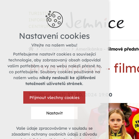
TURISTICKÉ
INFORMAČNÍ
CENTRUM
Nastavení cookies
Vítejte na našem webu!
Kalendář akcí
Amerikánka - filmové předst
Potřebujeme nastavit cookies a související
technologie, aby zobrazovaný obsah odpovídal
Amerikánka - film
vašim potřebám a vy na webu nalezli přesně to,
co potřebujete. Soubory cookies používané na
našem webu
nikdy neslouží ke zjišťování
totožnosti uživatelů stránek
.
Termín události:
17. 10. 2024 19:00
Přijmout všechny cookies
Nastavit
Vaše údaje zpracováváme v souladu se
Technická cookies
zásadami ochrany osobních údajů z důvodu
nutná pro provozování webu